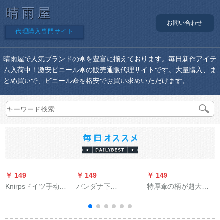
晴雨屋
お問い合わせ
代理購入専門サイト
晴雨屋で人気ブランドの傘を豊富に揃えております。毎日新作アイテ
ム入荷中！激安ビニール傘の販売通販代理サイトです。大量購入、ま
とめ買いで、ビニール傘を格安でお買い求めいただけます。
￥ 149
￥ 149
￥ 149
￥
Knirpsドイツ手动三
バンダナ下
特厚傘の柄が超大型
つ折りのみみ伞男女
BAANAUNDERパラソ
超軽量ビジネ傘男女
黒ゴムコテッグ日烧
ル女性紫外线対策折
晴雨兼用傘2人用デリ
け止めパンソール
りたたみた傘晴雨兼
ー傘創意復古耐風黒