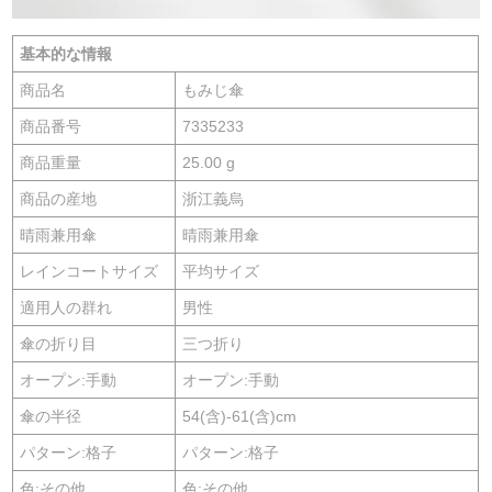
基本的な情報
商品名
もみじ傘
商品番号
7335233
商品重量
25.00 g
商品の産地
浙江義烏
晴雨兼用傘
晴雨兼用傘
レインコートサイズ
平均サイズ
適用人の群れ
男性
傘の折り目
三つ折り
オープン:手動
オープン:手動
傘の半径
54(含)-61(含)cm
パターン:格子
パターン:格子
色:その他
色:その他