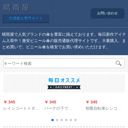
晴雨屋
お問い合わせ
代理購入専門サイト
晴雨屋で人気ブランドの傘を豊富に揃えております。毎日新作アイテ
ム入荷中！激安ビニール傘の販売通販代理サイトです。大量購入、ま
とめ買いで、ビニール傘を格安でお買い求めいただけます。
￥ 345
￥ 345
￥ 345
￥
レインコートトダウ
バーナの下で
智匯自転車レンコー
ン防水レインコート
BAANAUNDERパラソ
プで透明非使捨の大
ま
トトトトトロールア
ル女性紫外线対策折
人水晶レンコートフ
ール服XLレインレー
りたたみた傘晴雨兼
ァン电気自动车アウ