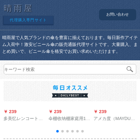
晴雨屋
お問い合わせ
代理購入専門サイト
晴雨屋で人気ブランドの傘を豊富に揃えております。毎日新作アイテ
ム入荷中！激安ビニール傘の販売通販代理サイトです。大量購入、ま
とめ買いで、ビニール傘を格安でお買い求めいただけます。
￥ 239
￥ 239
￥ 239
￥
多美忆レンコートバ
伞棚收纳棚家庭用12
アメカ度（MAYDU）
ーク男女屋外バイク
本のベルトラック银
半自動男性日傘紫外
ポンチャレンジング
行ホテルビの伞立て
線防止ゴム日傘直角
センター大帽子のフ
机收纳棚
ビギネ晴雨兼用傘M