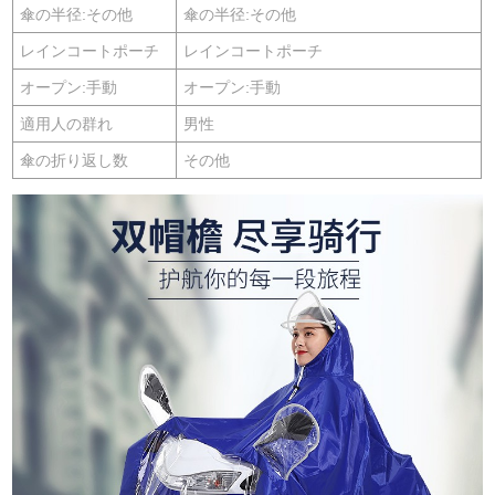
傘の半径:その他
傘の半径:その他
レインコートポーチ
レインコートポーチ
オープン:手動
オープン:手動
適用人の群れ
男性
傘の折り返し数
その他