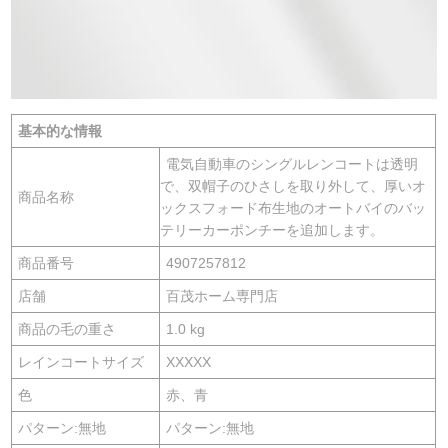
基本的な情報
電気自動車のシングルレンコートは透明
で、双帽子のひさしを取り外して、厚いオ
商品名称
ックスフォード布生地のオートバイのバッ
テリーカーポンチーを追加します。
商品番号
4907257812
店舗
百茂ホーム専門店
商品の毛の重さ
1.0 kg
レインコートサイズ
XXXXX
色
赤、青
パターン:無地
パターン:無地