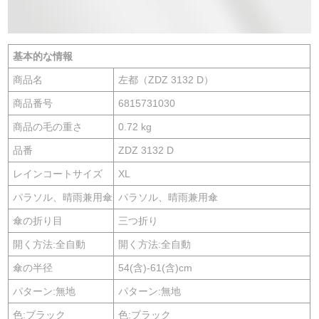
基本的な情報
商品名
左都（ZDZ 3132 D）
商品番号
6815731030
商品の毛の重さ
0.72 kg
品番
ZDZ 3132 D
レインコートサイズ
XL
パラソル、晴雨兼用傘
パラソル、晴雨兼用傘
傘の折り目
三つ折り
開く方法:全自動
開く方法:全自動
傘の半径
54(含)-61(含)cm
パターン:無地
パターン:無地
色:ブラック
色:ブラック