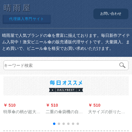
晴雨屋
お問い合わせ
代理購入専門サイト
晴雨屋で人気ブランドの傘を豊富に揃えております。毎日新作アイテ
ム入荷中！激安ビニール傘の販売通販代理サイトです。大量購入、ま
とめ買いで、ビニール傘を格安でお買い求めいただけます。
￥ 510
￥ 510
￥ 510
￥
特厚傘の柄が超大型
二重の傘袋機の自動
大サイズの折りたた
超軽量ビジネ傘男女
傘カーバー機の両側
みたたみ式晴雨兼用
晴雨兼用傘2人用デリ
の自動傘袋機のステ
傘黒ゴム紫外線対策
ー傘創意復古耐風黒
アリング傘セスト機
男女日傘日焼防止傘