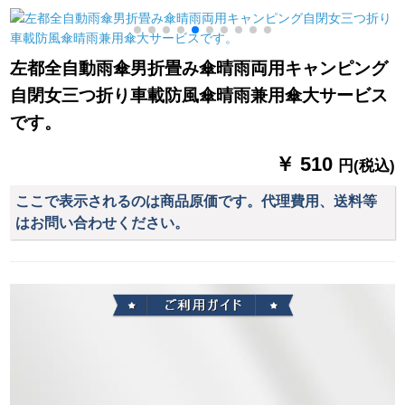
(原木ハーンドール)
の豪華な傘立てホー
小黒傘供用マニュア
テのデパテJ-23 F銀
ル小黒傘-金星傘下直
色のステアリング鋼
径98 cm
左都全自動雨傘男折畳み傘晴雨両用キャンピング
自閉女三つ折り車載防風傘晴雨兼用傘大サービス
です。
￥ 510
円(税込)
ここで表示されるのは商品原価です。代理費用、送料等
はお問い合わせください。