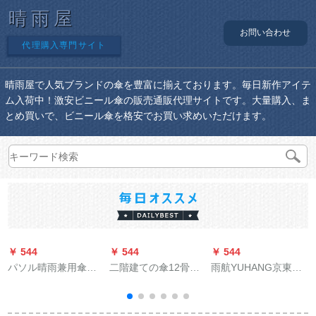
晴雨屋
お問い合わせ
代理購入専門サイト
晴雨屋で人気ブランドの傘を豊富に揃えております。毎日新作アイテ
ム入荷中！激安ビニール傘の販売通販代理サイトです。大量購入、ま
とめ買いで、ビニール傘を格安でお買い求めいただけます。
￥ 544
￥ 544
￥ 544
￥
パソル晴雨兼用傘三
二階建ての傘12骨全
雨航YUHANG京東自
B
つ折りの大きな傘を
自動三人の超大型男
営虹晴雨両用ワンタ
重ねて、水を拒みま
性三つ折りの傘1.26
ッチで半自動的にロ
す。二人の傘を振る
m折りたたみの日傘
ンググリップパソル