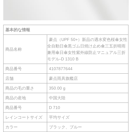
基本的な情報
豪点（UPF 50+）新品の遇水変色桜傘女性
全自動日傘黒ゴム日焼け止め傘三五折晴雨
商品名称
兼用傘日傘女性紫外線防止マニュアル三折
モデル-D 1310 B
商品番号
4107877644
店舗
豪点雨具旗艦店
商品の毛の重さ
350.00 g
商品の産地
中国大陸
商品番号
D 710
レインコートサイズ
平均サイズ
カラー
ブラック、ブルー