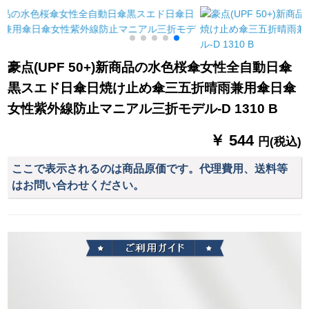
ってください。经典
に女性の黒いゴム晴
YS 251-110七色を上
ビジネ伞3311 Eが5つ
雨兼用傘511オーダメ
げます。
の_になりました。
ールLOGO純青十二
骨補強風1.26 m雨日
豪点(UPF 50+)新商品の水色桜傘女性全自動日傘
よ（2-3人）
黒スエド日傘日焼け止め傘三五折晴雨兼用傘日傘
女性紫外線防止マニアル三折モデル-D 1310 B
￥ 544
円(税込)
ここで表示されるのは商品原価です。代理費用、送料等
はお問い合わせください。