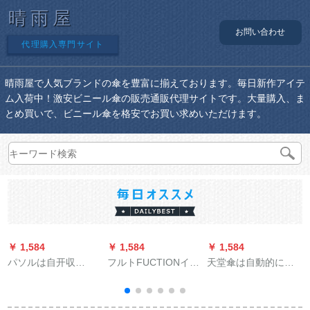
晴雨屋
お問い合わせ
代理購入専門サイト
晴雨屋で人気ブランドの傘を豊富に揃えております。毎日新作アイテ
ム入荷中！激安ビニール傘の販売通販代理サイトです。大量購入、ま
とめ買いで、ビニール傘を格安でお買い求めいただけます。
￥ 1,584
￥ 1,584
￥ 1,584
￥
パソルは自开収
フルトFUCTIONイギ
天堂傘は自動的に折
S
（UPS 50+）の全遮
リス入力長柄紳士傘
れたみみ、二つ折り
光サジイにあたる。
男性復古2人用大型补
のペア晴雨兼用傘を
三折の晴雨兼用傘で
强傘ブラザーズ
強化します。