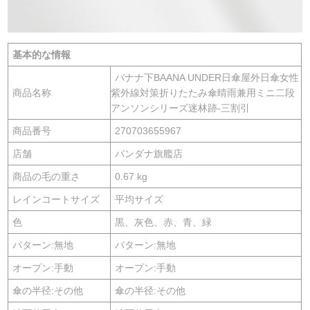
基本的な情報
バナナ下BAANA UNDER日傘屋外日傘女性
商品名称
紫外線対策折りたたみ傘晴雨兼用ミニ二段
アンソンシリーズ迷林跡-三割引
商品番号
270703655967
店舗
バンダナ旗艦店
商品の毛の重さ
0.67 kg
レインコートサイズ
平均サイズ
色
黒、灰色、赤、青、緑
パターン:無地
パターン:無地
オープン:手動
オープン:手動
傘の半径:その他
傘の半径:その他