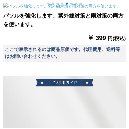
晴雨兼用傘日傘女性
策傘ハエド晴雨兼用
男女の子供の通気性
紫外線防止マニアル
傘三つ折り
のマルト式ポン赤の
パソルを強化します。紫外線対策と雨対策の両方
三折モデル-D 1310 B
UFOライト小学生防
6
を使います。
水Sセイズ身长85-
120 cm
￥ 399
円(税込)
ここで表示されるのは商品原価です。代理費用、送料等
はお問い合わせください。