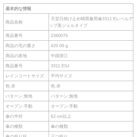
基本的な情報
天堂日焼け止め晴雨兼用傘3311 Eレベルア
商品名称
ップ黒ジェルタイプ
商品番号
2360076
商品の毛の重さ
420.00 g
商品の産地
中国浙江
商品番号
3311 ESJ
レインコートサイズ
平均サイズ
色:赤
色:赤
パターン:無地
パターン:無地
オープン:手動
オープン:手動
傘の半径
62 cm以上
傘の種類
傘の種類
傘の折り目
三つ折り