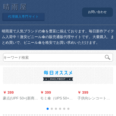
晴雨屋
お問い合わせ
代理購入専門サイト
晴雨屋で人気ブランドの傘を豊富に揃えております。毎日新作アイテ
ム入荷中！激安ビニール傘の販売通販代理サイトです。大量購入、ま
とめ買いで、ビニール傘を格安でお買い求めいただけます。
￥ 399
￥ 399
￥ 399
￥
豪点(UPF 50+)新商品
モミ傘（UPS 50+）
子供向レンコート小
の水色桜傘女性全自
日傘ミニポケト携帯
黄鸭レコンコンコン
動日傘黒スエド日傘
帯超軽量日傘黒ゴム
帽ベビ伞レセンブイ
日焼け止め傘三五折
日焼け止め紫外線対
幼稚园の震音と同じ