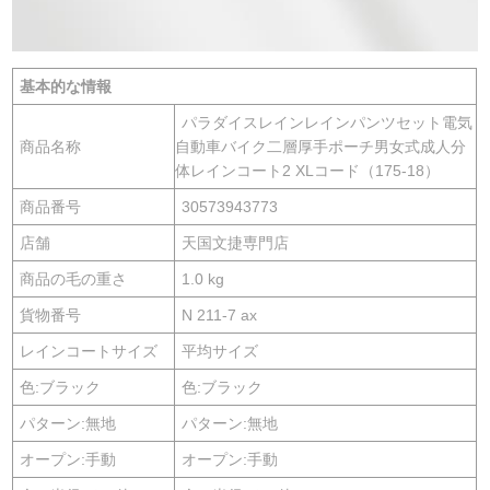
基本的な情報
パラダイスレインレインパンツセット電気
商品名称
自動車バイク二層厚手ポーチ男女式成人分
体レインコート2 XLコード（175-18）
商品番号
30573943773
店舗
天国文捷専門店
商品の毛の重さ
1.0 kg
貨物番号
N 211-7 ax
レインコートサイズ
平均サイズ
色:ブラック
色:ブラック
パターン:無地
パターン:無地
オープン:手動
オープン:手動