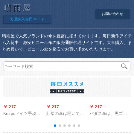
晴雨屋
お問い合わせ
代理購入専門サイト
晴雨屋で人気ブランドの傘を豊富に揃えております。毎日新作アイテ
ム入荷中！激安ビニール傘の販売通販代理サイトです。大量購入、ま
とめ買いで、ビニール傘を格安でお買い求めいただけます。
￥ 217
￥ 217
￥ 217
￥
Knirpsドイツ手动三
紅葉の傘は開いてい
パダス傘は、黒ゴム
つ折りのみみ伞男女
ますか？男性の全自
の防雷安全型ストレ
黒ゴムコテッグ日烧
動傘を畳にします。
ーバーを大きする。
け止めパンソール
男性の創意的なビジ
ビジネ晴雨兼用傘