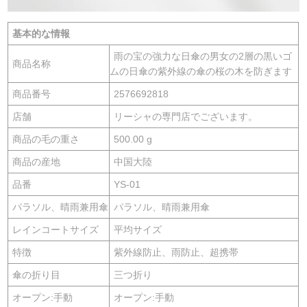
基本的な情報
雨の宝の強力な日傘の男女の2層の黒いゴ
商品名称
ムの日傘の紫外線の傘の桜の木を防ぎます
商品番号
2576692818
店舗
リーシャの専門店でございます。
商品の毛の重さ
500.00 g
商品の産地
中国大陸
品番
YS-01
パラソル、晴雨兼用傘
パラソル、晴雨兼用傘
レインコートサイズ
平均サイズ
特徴
紫外線防止、雨防止、超携帯
傘の折り目
三つ折り
オープン:手動
オープン:手動