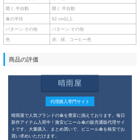
開く:半自動
開く:半自動
傘の半径
62 cm以上
パターン:その他
パターン:その他
色
赤、緑、コーヒー色
商品の評価
晴雨屋
代理購入専門サイト
晴雨屋で人気ブランドの傘を豊富に揃えております。毎日
新作アイテム入荷中！激安ビニール傘の販売通販代理サイ
トです。大量購入、まとめ買いで、ビニール傘を格安でお
買い求めいただけます。