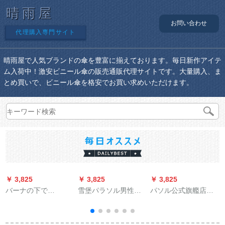
晴雨屋
お問い合わせ
代理購入専門サイト
晴雨屋で人気ブランドの傘を豊富に揃えております。毎日新作アイテ
ム入荷中！激安ビニール傘の販売通販代理サイトです。大量購入、ま
とめ買いで、ビニール傘を格安でお買い求めいただけます。
￥ 3,825
￥ 3,825
￥ 3,825
￥
バーナの下で
雪堡パラソル男性創
パソル公式旗艦店晴
BAANAUNDERパラソ
意折りたたみ畳全自
雨兼用傘黒ジェルUV
ル女性紫外线対策折
動日傘女性紫外線防
ソール折りたみダブ
りたたみた傘晴雨兼
止ミニ傘三つ折り自
ラス傘男女30717