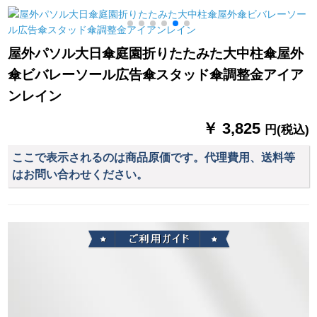
用ミニ三つ折り二重
動モデル（林の森）
YSLF 1〓〓赤64
の黒傘浜梨椿
cm*10 k
屋外パソル大日傘庭園折りたたみた大中柱傘屋外
傘ビバレーソール広告傘スタッド傘調整金アイア
ンレイン
￥ 3,825
円(税込)
ここで表示されるのは商品原価です。代理費用、送料等
はお問い合わせください。