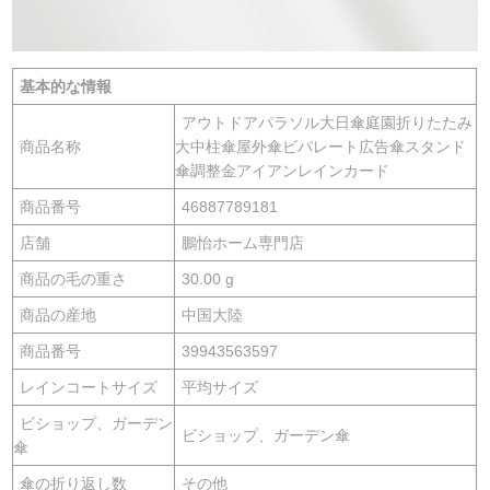
基本的な情報
アウトドアパラソル大日傘庭園折りたたみ
商品名称
大中柱傘屋外傘ビパレート広告傘スタンド
傘調整金アイアンレインカード
商品番号
46887789181
店舗
鵬怡ホーム専門店
商品の毛の重さ
30.00 g
商品の産地
中国大陸
商品番号
39943563597
レインコートサイズ
平均サイズ
ビショップ、ガーデン
ビショップ、ガーデン傘
傘
傘の折り返し数
その他