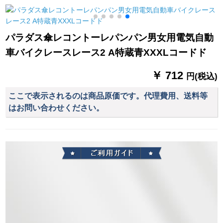
伞机
用日傘紫外線超強い
トユニフォームLB
日焼け止めアメメ学
0019項【2 XL(170-
生傘白米-日焼け止め
155)】
パラダス傘レコントーレパンパン男女用電気自動
ベアーマット
車バイクレースレース2 A特蔵青XXXLコードド
￥ 712
円(税込)
ここで表示されるのは商品原価です。代理費用、送料等
はお問い合わせください。