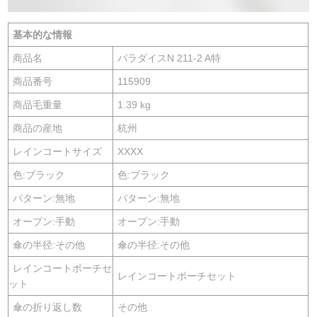
基本的な情報
商品名
パラダイスN 211-2 A特
商品番号
115909
商品毛重量
1.39 kg
商品の産地
杭州
レインコートサイズ
XXXX
色:ブラック
色:ブラック
パターン:無地
パターン:無地
オープン:手動
オープン:手動
傘の半径:その他
傘の半径:その他
レインコートポーチセ
レインコートポーチセット
ット
傘の折り返し数
その他