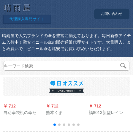
晴雨屋
お問い合わせ
代理購入専門サイト
晴雨屋で人気ブランドの傘を豊富に揃えております。毎日新作アイテ
ム入荷中！激安ビニール傘の販売通販代理サイトです。大量購入、ま
とめ買いで、ビニール傘を格安でお買い求めいただけます。
￥ 712
￥ 712
￥ 712
￥
自动伞袋机の伞セッ
熊本くま
福8013新型レインコ
トマシンの伞フレイ
（Kumamon）全自動
ート労働防護分体レ
ムの伞包装机J-9アン
雨傘男女折りたたた
インコートトトナイ
ズ色の漆焼きの双头
たたみパソル晴雨兼
トナイトナイトナイ