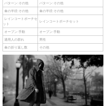
パターン:その他
パターン:その他
傘の半径:その他
傘の半径:その他
レインコートポーチセ
レインコートポーチセット
ット
オープン:手動
オープン:手動
適用人の群れ
男性
傘の折り返し数
その他