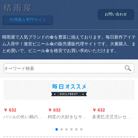
晴雨屋
お問い合わせ
代理購入専門サイト
晴雨屋で人気ブランドの傘を豊富に揃えております。毎日新作アイテ
ム入荷中！激安ビニール傘の販売通販代理サイトです。大量購入、ま
とめ買いで、ビニール傘を格安でお買い求めいただけます。
￥ 632
￥ 632
￥ 632
￥
パソルの长い柄の伞
柯笙の大好きなサズ
多美忆児児児レセン
のままぐ竿の伞は
の屋外の日傘は傘の
コート男女児童ポン
70*10 K増大します。
大型の傘の日傘の露
テの位が厚いアニメ
店を広げます。
ー学生の赤ちゃんポ