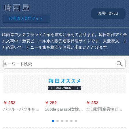
晴雨屋
お問い合わせ
代理購入専門サイト
晴雨屋で人気ブランドの傘を豊富に揃えております。毎日新作アイテ
ム入荷中！激安ビニール傘の販売通販代理サイトです。大量購入、ま
とめ買いで、ビニール傘を格安でお買い求めいただけます。
￥ 252
￥ 252
￥ 252
￥
パソル・パソルを兼
Subtle parasol女性の
全自動雨傘男性ビジ
用しています。三つ
紫外線対策は非常に
ネの折れたみ傘大サ
折りの黒いゴムの傘
強いです。日伞は超
ズが二人で三割引き
です。
軽いです。晴雨兼用
で成人男女を晴れ雨