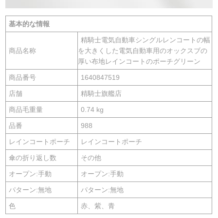
基本的な情報
精騎士電気自動車シングルレンコートの幅
商品名称
を大きくした電気自動車用のオックスブの
厚い布地レインコートのポーチグリーン
商品番号
1640847519
店舗
精騎士旗艦店
商品毛重量
0.74 kg
品番
988
レインコートポーチ
レインコートポーチ
傘の折り返し数
その他
オープン:手動
オープン:手動
パターン:無地
パターン:無地
色
赤、紫、青