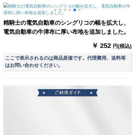
傘を三つ折りにしま
兼用傘10骨大傘-黒
す。屋外の濡れた傘
TURE RETNDレッ
1
精騎士の電気自動車のシングリコの幅を拡大し、
ト。
電気自動車の牛津布に厚い布地を追加しました。
￥ 252
円(税込)
ここで表示されるのは商品原価です。代理費用、送料等
はお問い合わせください。