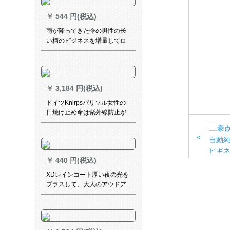
￥
544 円(税込)
雨が降ってきた伞の男性の长
い柄のビジネスを増量してロ
ゴを印刷して自动的に2人を风
と雨を防ぐことを强化しま
す。
￥
3,184 円(税込)
ドイツKnirpsパリソル女性の
日焼け止め傘は紫外線防止が
非常に強いですので、三つ折
り折り折りの傘はマニアルで
<
黒いゴムの傘を開けて置きま
す。
￥
440 円(税込)
XDレインコート厚い夜の光を
プラスして、大人のアウドア
男女のカープが単で歩く电気
自动车バイクのセパレート