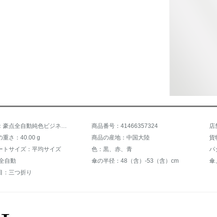
商品名称：豪点全自動純色ビジネス傘男女折りたたみ、ペア晴雨兼用傘企業カスタムlogo広告傘BS7921 8骨全自動-黒
商品番号：41466357324
店
重さ：40.00 g
商品の産地：中国大陸
貨
ートサイズ：平均サイズ
色：黒、赤、青
パ
:全自動
傘の半径：48（含）-53（含）cm
傘
目：三つ折り