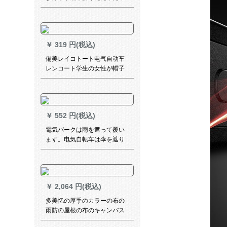
晴雨兼用日伞女性紫外线対策
紫桜黒ジオプ
￥
319 円(税込)
備美レイコトート电气自动车
レンコート学生の女性が帽子
のつばさを透過しているレイ
ンコーストトークシー-雪花白
XL
￥
552 円(税込)
電気バークは雨を遮って覆い
ます。电気自転车は伞を遮り
ます。电気自动车は日伞を遮
ります。
￥
2,064 円(税込)
多美忆の厚手のカラーの布の
雨防の屋根の布のキャンバス
のPVC防水の雨幌の布の油布