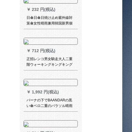
￥
232 円(税込)
日傘日傘日焼け止め紫外線対
策傘女性晴雨兼用韓国新男個
性創意潮流星空傘星空
￥
712 円(税込)
正招レンコ男女騎走大人二重
階ウォーキングキングキング
コート黒L【身長165-17に適
合】
￥
1,992 円(税込)
バーナの下でBAANDARの黒
い傘ベロ二重のパラソル晴雨
両用の焦げたパソル紫外線防
止折りたたみた傘男女超強い
日焼け止め傘印麦