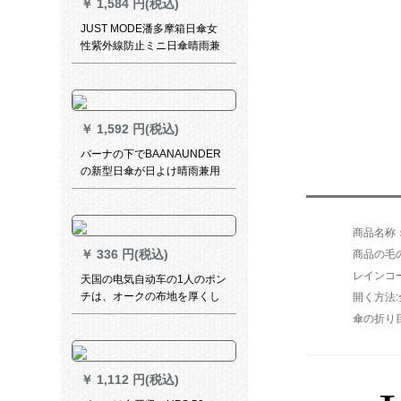
￥
1,584 円(税込)
JUST MODE潘多摩箱日傘女
性紫外線防止ミニ日傘晴雨兼
用傘防水パラソル軽さ折りた
たみたみ傘マサラ
￥
1,592 円(税込)
バーナの下でBAANAUNDER
の新型日傘が日よけ晴雨兼用
傘折りたみ傘ポケッティング
￥
336 円(税込)
商品の毛の
レインコ
天国の电気自动车の1人のポン
チは、オークの布地を厚くし
開く方法
て、男女の防水ポンチはロゴ
傘の折り
のサファァァァ色をカースす
ることです。
￥
1,112 円(税込)