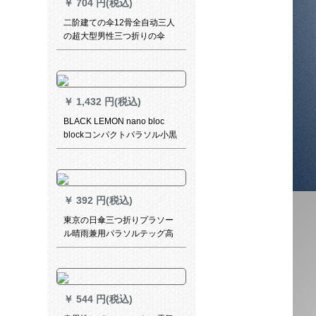
￥
704 円(税込)
二阶建ての伞12骨全自动三人
の超大型男性三つ折りの伞
1.26 m折りたたみの日伞に女
性の黒いゴム晴雨兼用伞511
オーダメールLOGO纯黒骨补
强强风1.26 m雨止め(2-3人)
￥
1,432 円(税込)
BLACK LEMON nano bloc
blockコンパクトパラソル小黒
パソル黒スエド折られた畳傘
タワーポンポポウダー
￥
392 円(税込)
東京の日傘三つ折りプラソー
ル晴雨兼用パラソルテッグ高
効率日烧け防止紫外線防止パ
ルソル
￥
544 円(税込)