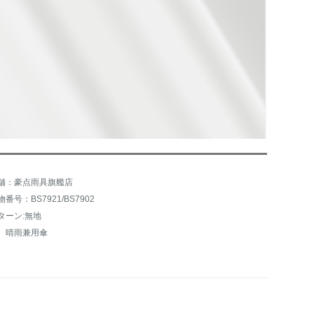
舗：豪点雨具旗艦店
物番号：BS7921/BS7902
ターン:無地
、晴雨兼用傘