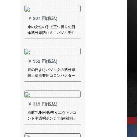
の屋根のトラックの日よけの
雨よけの布の6メ-トル*10メ-
トル
￥
207 円(税込)
傘の女性の手で三つ折りの日
傘紫外線防止ミニパソル男性
の超軽量創意的な顔猫の黒い
ゴムの日よけの傘ペアの晴雨
兼用傘の大きな顔の猫
￥
552 円(税込)
夏の日よけパソル女の紫外線
防止晴雨兼用コロンパクター
折りたたみたミニ超軽量カプ
ロセル傘夢の黒
￥
319 円(税込)
雨航YUHANG男女エヴァンコ
ント半透明ポンチ非使捨旅行
アウドアレンコントレイント
レイントレッド帽子VA 661黒
のバーグM号