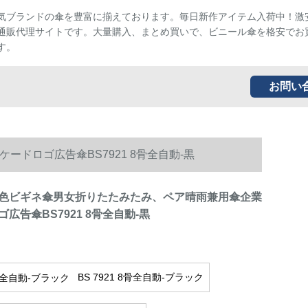
気ブランドの傘を豊富に揃えております。毎日新作アイテム入荷中！激
通販代理サイトです。大量購入、まとめ買いで、ビニール傘を格安でお
す。
お問い
ドロゴ広告傘BS7921 8骨全自動-黒
色ビギネ傘男女折りたたみたみ、ペア晴雨兼用傘企業
広告傘BS7921 8骨全自動-黒
BS 7921 8骨全自動-ブラック