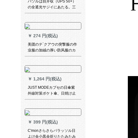
パソルは自开収（UPS 50+）
の全遮光サジイにあたる。三
折の晴雨兼用傘です。
￥
274 円(税込)
美团のテ`クアウの突撃服の作
业服の加絨の厚い防风服のカ
スタスメズの外装の冬の外套
の美団の夏の_;ルメットの黒
レンズスの平均サイズスはLを
调节することとなります。
￥
1,264 円(税込)
JUST MODEカプセの日傘紫
外線対策ポケト傘、日焼け止
めパソル、女性の破片嵐
￥
399 円(税込)
C'monさらさらパラッソル日
よけ伞小黒伞折りたたみたみ