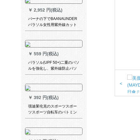
￥
2,952 円(税込)
バーナの下でBAANAUNDER
パラソル女性用紫外線カット
ソール晴雨兼用ミニベロシリ
ズの庭葉
￥
559 円(税込)
パラソル(UPF 50+)二重のパソ
ルを強化し、紫外線防止パソ
ルの女神の全遮光パソルと黒
のパソルと国色牡丹の三つ折
<
りの晴雨兼用傘の浅紫
￥
392 円(税込)
强迪莱伦克のスポーツスポー
ツスポーツ自転车のバトミン
トン自転车の男女屋外大人の
ウォーキングキングキング旅
行大帽子のひさちゃんレーン
コトレー児童学生ファンシー