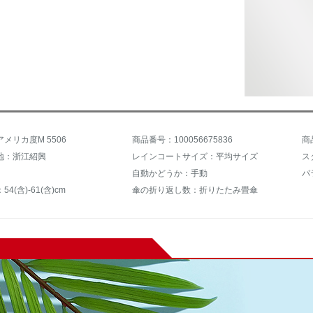
メリカ度M 5506
商品番号：100056675836
商
地：浙江紹興
レインコートサイズ：平均サイズ
ス
自動かどうか：手動
パ
4(含)-61(含)cm
傘の折り返し数：折りたたみ畳傘