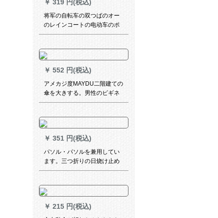
￥
319 円(税込)
将军の自転车の双つばのオー
のレインコートの电动车のポ
ンチの车の大人のシングル男
性の女性史はもっと厚い宝青
をプリッとします17
JDFXXXX
￥
552 円(税込)
アメカジ度MAYDU二階建ての
傘を大きする。男性のビギネ
はスゴい柄の傘は自動的にM
ブラ119ルに咲きます。
￥
351 円(税込)
パソル・パソルを兼用してい
ます。三つ折りの日烧け止め
です。紫外線対策の傘です。
鉛筆傘とキノの傘です。
￥
215 円(税込)