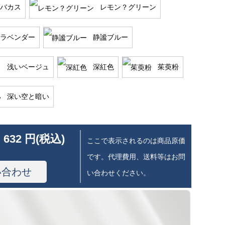
バカス
レモン？グリーン
ラベンダー
静謐ブルー
浅いベージュ
深紅色
茱萸粉
深い空と暗い
 632 円(税込)
ここで表示されるのは商品原価
です。代理費用、送料等はお問
い合わせ
い合わせください。