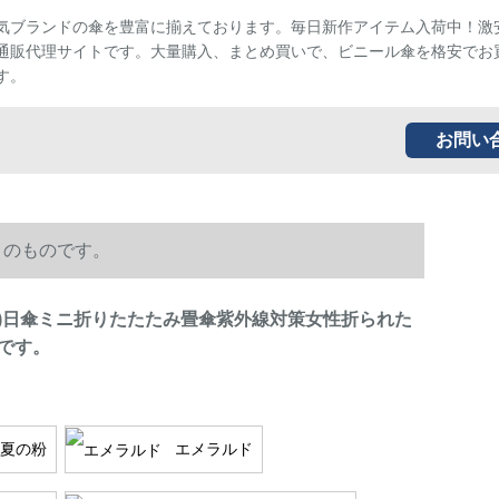
気ブランドの傘を豊富に揃えております。毎日新作アイテム入荷中！激
通販代理サイトです。大量購入、まとめ買いで、ビニール傘を格安でお
す。
お問い
りのものです。
DU)日傘ミニ折りたたたみ畳傘紫外線対策女性折られた
です。
夏の粉
エメラルド