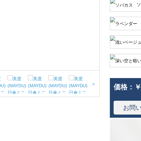
ソ
>
価格：
￥
お問