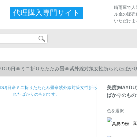
晴雨屋で人
代理購入専門サイト
ル傘の販売
いただけま
AYDU)日傘ミニ折りたたたみ畳傘紫外線対策女性折られたばか
美度(MAY
ばかりのもの
色を選択
真