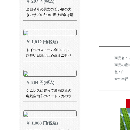
￥
207 円(税込)
骑行ポン白XL
全自动伞の男女の长い柄の大
きいサズの3つの折り畳伞は晴
雨の両用伞のままにします。
柄の进级版の10骨の黒を固め
ます。
￥
1,912 円(税込)
ドイツのストーム傘birdiepal
超軽い日焼け止め傘ミニ折り
商品名：ア
たみ畳傘男性女性用ポケト傘
商品の産
ビギネ兼用傘超軽量五割引き
1032バール
色：白
傘の半径：5
￥
864 円(税込)
シムレスに乗って豪雨防止の
电気自动车のバートレカのラ
インコー钓り登山旅行レイン
コートラインラインラインラ
インラインラインラインライ
ンラインラインラインライン
￥
1,088 円(税込)
ラインのセパレート。レーン
コトーストの军绿2 XL