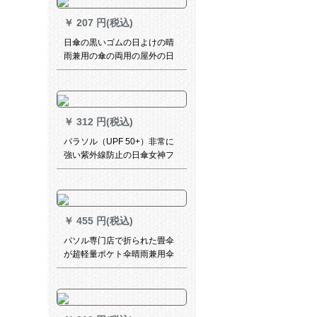
cm
￥
207 円(税込)
日傘の黒いゴムの日よけの晴
雨兼用の傘の両用の屋外の日
よけの傘の女性の三つ折りの
カプセの傘は紫外線を防止し
てポケトの傘の羽が白いで
す。
￥
312 円(税込)
パラソル（UPF 50+）非常に
強い紫外線防止の日傘女神フ
ル遮光パソルピル小黒傘しん
ちゃん三折晴雨兼用傘シャロ
ンカラー
￥
455 円(税込)
パソル専门店で折られた畳伞
が超軽量ポケト伞晴雨兼用伞
が折られた女性韩国新ちゃん
ミニ伞紫外线対策日烧け伞海
のプロシュート(浅蓝)【店长オ
ースメール】