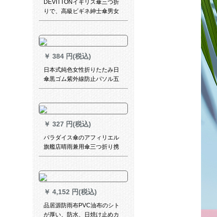
DEVITTONイギリス傘三つ折
りで、高級ビギネ紳士傘男女
兼用の大型傘が自動的に開
く。
￥
384 円(税込)
日本式純色女性折りたたみ日
傘黒ゴム紫外線防止パソル五
つ折りポケト傘晴雨兼用傘折
りたたみ畳傘-純甄仲夏藍ポケ
ト傘
￥
327 円(税込)
パラダイス傘のアフィリエル
旗艦店晴雨兼用傘三つ折り携
帯帯日傘黒ゴム日焼け止め傘
男女5冊
￥
4,152 円(税込)
品居源防雨布PVC油布のシト
が厚い、防水、日焼け止めカ