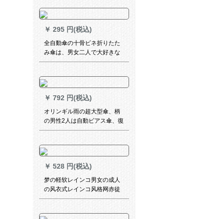
用学生用児童傘は一人のラン
ダー骨折り畳傘です。
￥
295 円(税込)
全自動傘の十骨ビネ折りたた
み傘は、男女二人で大好きな
サズに補強します。
￥
792 円(税込)
オリンギル雨の超大型傘、柄
の男性2人は自動ビアス傘、復
古防風大傘、カスタム広告
傘、吉祥がきする。
￥
528 円(税込)
梦の軽软レインコ男女の成人
の风衣式レインコ风格网赤徒
歩旅行防水フュージョン连体
电动机インコトリ黒-エレンウ
ードドドドド/适身身长165-85