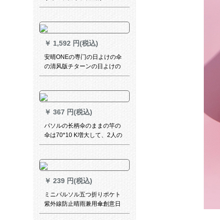
マバがあります。屋外の断热
雨棚防水シーベルト8*5 m G
03344
￥
1,592 円(税込)
安晴ONEの専门の日よけの伞
の清风版チターンの日よけの
伞の银のゴムの伞の紫外线を
防ぐ伞の全自动の温度を下に
あげる日伞UP 50+灰色のゴム
は2阶の伞の男女のチタ度の银
￥
367 円(税込)
を増加させます。
パソルの长柄伞のままの竿の
伞は70*10 K増大して、2人の
伞の晴雨兼用伞のビジネ伞の
味噌の赤い193 Eから开きま
す。
￥
239 円(税込)
ミニパルソル五つ折りポケト
紫外線防止晴雨兼用傘創意日
傘学生〓折りたたみ傘男女兼