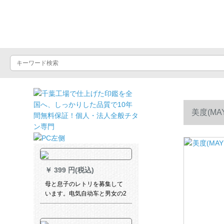
晴雨屋
美度(M
￥
399 円(税込)
母と息子のレトリを募集して
います。电気自动车と男女の2
人乗りのオーストリアは、厚
みのある防水ポリンチを追加
しました。