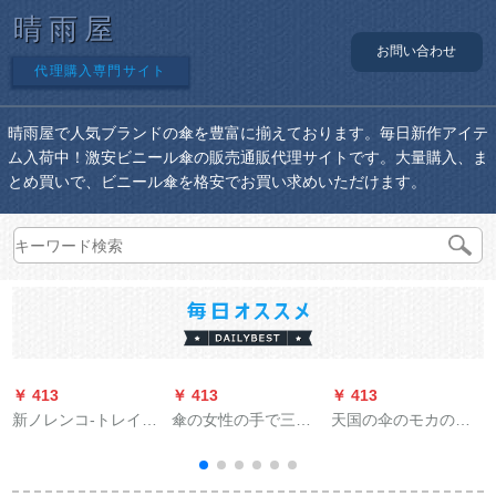
晴雨屋
お問い合わせ
代理購入専門サイト
晴雨屋で人気ブランドの傘を豊富に揃えております。毎日新作アイテ
ム入荷中！激安ビニール傘の販売通販代理サイトです。大量購入、ま
とめ買いで、ビニール傘を格安でお買い求めいただけます。
￥ 413
￥ 413
￥ 413
￥
新ノレンコ-トレイン
傘の女性の手で三つ
天国の伞のモカの人
パンツ電動バイクラ
折りの日傘紫外線防
生の両面の色彩のゴ
インコ-ト男女徒歩体
止ミニパソル男性の
ムの日よけの三折の
レンコ-ト屋外钓り韓
超軽量創意的な顔猫
晴雨兼用伞3313 E薄