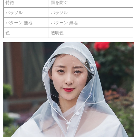
特徴
雨を防ぐ
パラソル
パラソル
パターン:無地
パターン:無地
色
透明色