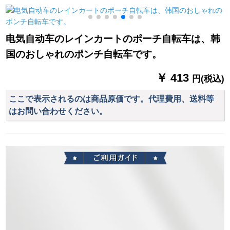
国版ファン透过性超
の黒いゴムの日よけ
い古铜
薄豪雨防止レイント
の傘ペアの晴雨兼用
ブ
ラックトラックリン
傘の大きな顔の猫
电気自动车のレインカートのポーチ自転车は、韩
グM
国のおしゃれのポンチ自転车です。
￥ 413
円(税込)
ここで表示されるのは商品原価です。代理費用、送料等
はお問い合わせください。