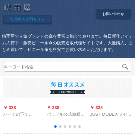
晴雨屋
お問い合わせ
代理購入専門サイト
晴雨屋で人気ブランドの傘を豊富に揃えております。毎日新作アイテ
ム入荷中！激安ビニール傘の販売通販代理サイトです。大量購入、ま
とめ買いで、ビニール傘を格安でお買い求めいただけます。
￥ 338
￥ 338
￥ 338
￥
バーナの下で
パラソル公式旗艦店
JUST MODEカプセの
BAANAUNDERの新型
晴雨兼用傘フル遮光
日傘紫外線対策ポケ
日傘が日よけ晴雨兼
黒ゴムサワード三つ
ト傘、日焼け止めパ
用傘折りたみ傘ポケ
折り印紙サーンシェ
ソル、女性の破片嵐