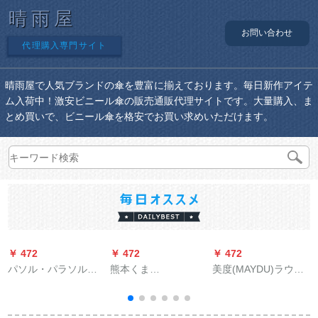
晴雨屋
お問い合わせ
代理購入専門サイト
晴雨屋で人気ブランドの傘を豊富に揃えております。毎日新作アイテ
ム入荷中！激安ビニール傘の販売通販代理サイトです。大量購入、ま
とめ買いで、ビニール傘を格安でお買い求めいただけます。
￥ 472
￥ 472
￥ 472
￥
パソル・パラソルを
熊本くま
美度(MAYDU)ラウド
兼用しています。パ
（Kumamon）全自動
ビィー、ティッシュ
ソルを三つ折りにし
傘男女折りたたたた
ズ12 K防風傘長柄男
て、紫外線防止の日
みパソル晴雨兼用日
性ビジネ増量大晴雨