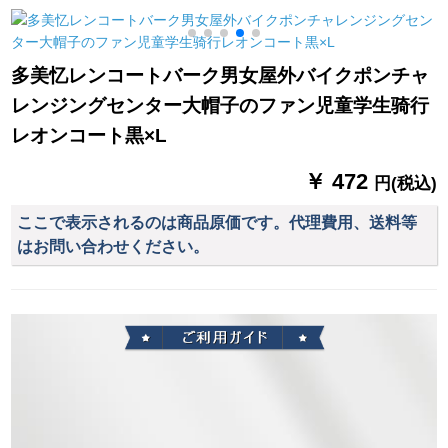
傘を広げます。
傘紫外線超強い日焼
兼用傘M 120紫
け止めアニメ学生傘
ピンク-日烧け止めベ
多美忆レンコートバーク男女屋外バイクポンチャ
ルジップ
レンジングセンター大帽子のファン児童学生骑行
レオンコート黒×L
￥ 472
円(税込)
ここで表示されるのは商品原価です。代理費用、送料等
はお問い合わせください。