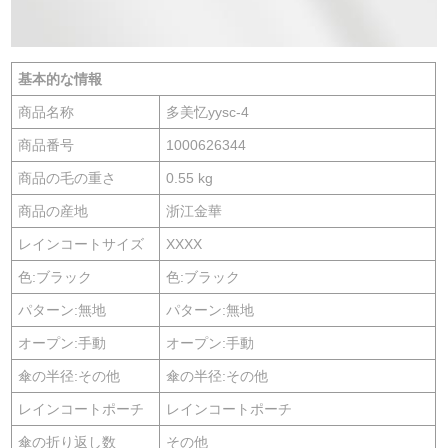
基本的な情報
商品名称
多美忆yysc-4
商品番号
1000626344
商品の毛の重さ
0.55 kg
商品の産地
浙江金華
レインコートサイズ
XXXX
色:ブラック
色:ブラック
パターン:無地
パターン:無地
オープン:手動
オープン:手動
傘の半径:その他
傘の半径:その他
レインコートポーチ
レインコートポーチ
傘の折り返し数
その他