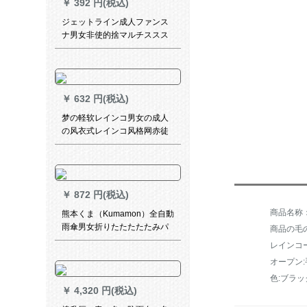
￥
392 円(税込)
ジェットライン成人ファンス
ナ男女非使的捨マルチススス
ススススススススススススス
ススススススススススススス
スススススススススサーとは
身長170～180 cmで適切で
￥
632 円(税込)
す。
梦の軽软レインコ男女の成人
の风衣式レインコ风格网赤徒
歩旅行防水フュージョン连体
电动电动电动len coto黒-エレ
ンウードド/身长180-1995 cm
に适しています。
￥
872 円(税込)
熊本くま（Kumamon）全自動
雨傘男女折りたたたたたみパ
商品の毛の重
ソル晴雨兼用日傘紫外線超強
レインコ
い日焼け止めアメメ学生傘白
オープン:
米-日焼け止めベアーマット
色:ブラッ
￥
4,320 円(税込)