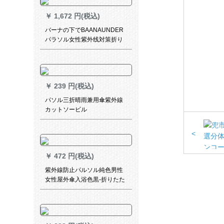
￥
1,672 円(税込)
バーナの下でBAANAUNDER
パラソル女性紫外线対策折り
たたみた傘晴雨兼用ミニ三つ
折り二重の黒傘浜梨椿
￥
239 円(税込)
パソル三折晴雨兼用傘紫外線
カットソービル
<
￥
472 円(税込)
紫外線防止パルソル純色男性
女性屋外傘入浴色黒-折りたた
みたたみ傘