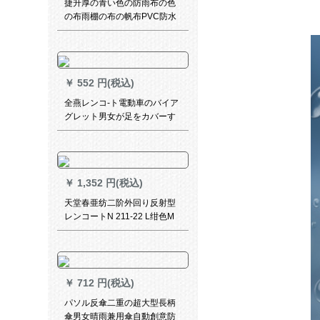
捷升厚の青い色の防雨布の色
の布雨棚の布の帆布PVC防水
の雨ほろの布の油布のトラッ
クの日よけの雨を防ぐぐぐぐ
防風と風雪のぼうの10*12メ
トル
￥
552 円(税込)
全燕レンコ-ト電動車のバイア
グレット男女が足をカバーす
るつばさを厚くして、シンゲ
ルの電気ボトル車ポンチ-ブチ
ル5 XL(中大型車)-ミラカバー
な
￥
1,352 円(税込)
天堂春亜纺二阶外回り反射型
レンコートN 211-22 L绀色M
￥
712 円(税込)
パソル反傘二重の超大型長柄
傘男女晴雨兼用傘自動創意防