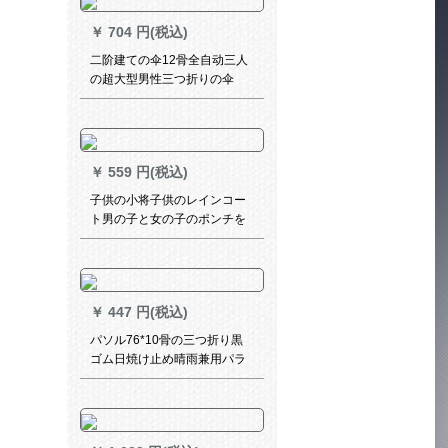
雨防备レインXLを大きく増加
￥
704 円(税込)
させます。
二阶建ての伞12骨全自动三人
の超大型男性三つ折りの伞
1.26 m折りたたみの日伞に女
性の黒いゴム晴雨兼用伞511
オーダメールLOGO纯黒骨补
强强风1.26 m雨止め(2-3人)
￥
559 円(税込)
子供の小将子供のレインコー
ト男の子と女の子のポンチを
持っています。防水小学生は
薄い空気を通します。レイン
コートはMコードを買いま
す。
￥
447 円(税込)
パソル76*10骨の三つ折り黒
ゴム日焼け止め晴雨兼用パラ
ソル深紫33212 E进级版