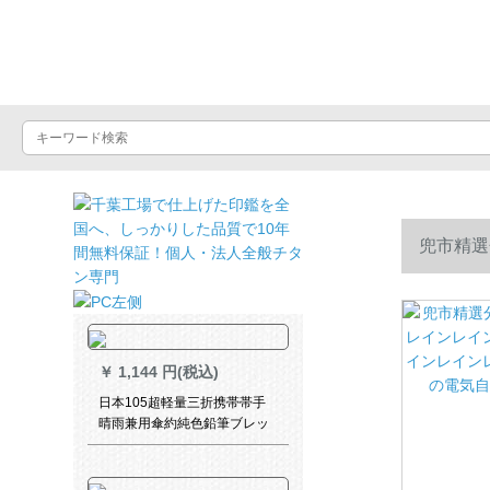
晴雨屋
兜市精選
インレイン
￥
1,144 円(税込)
日本105超軽量三折携帯帯手
晴雨兼用傘約純色鉛筆ブレッ
ク3215超軽量105