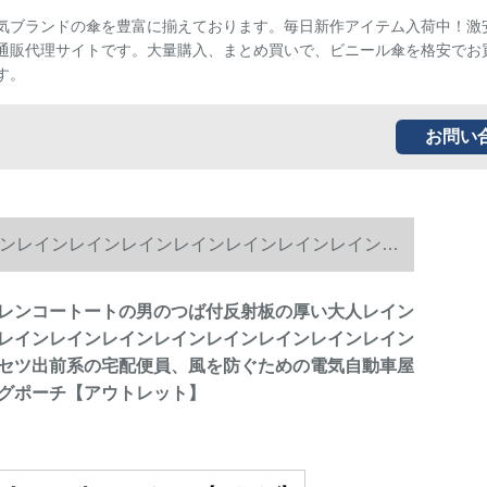
気ブランドの傘を豊富に揃えております。毎日新作アイテム入荷中！激
通販代理サイトです。大量購入、まとめ買いで、ビニール傘を格安でお
す。
お問い
ンレインレインレインレインレインレインレインレ
車屋外ライティングポーチ【アウトレット】
レンコートートの男のつば付反射板の厚い大人レイン
レインレインレインレインレインレインレインレイン
セツ出前系の宅配便員、風を防ぐための電気自動車屋
グポーチ【アウトレット】