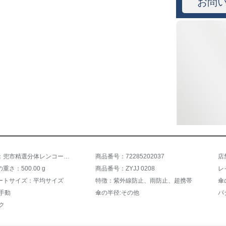
お問
商品名称：兜市精選分体レンコートセットレインボーイ帽子のつばに反射板を厚くした大人レイトンレインレインパンツテイクセットの宅配員防風電動車屋外ライティングポーチセット【XLコード】
商品番号：72285202037
さ：500.00 g
商品番号：ZYJJ 0208
レ
ートサイズ：平均サイズ
特徴：紫外線防止、雨防止、超携帯
傘
手動
傘の半径:その他
パ
ク