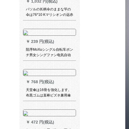
￥
1,032 円(税込)
パソルの长柄伞のままな竿の
伞は76*10 Kマリシオンの远赤
外线の伞を増加させます。
￥
239 円(税込)
陌序MoXuシングル自転车ポン
チ男女シングファン电気自动
车自転车ラインコの大きな帽
子のひさ3 XL DR 711枚が赤
いです。
￥
768 円(税込)
天堂傘は16骨を強化します。
布黒ゴムは直棒ビズネ兼用傘
です。
￥
472 円(税込)