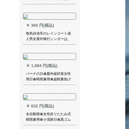
風車免持式立ちがすることが
できます。
￥
360 円(税込)
电気自动车のレインコート成
人男女屋外骑行シンガーは、
帽子の縁を厚くした防水オル
トバイイのバーットラインを
増加させます。
￥
1,584 円(税込)
バーナの日傘紫外線対策女性
用日傘晴雨兼用傘超軽量焦げ
た付きミニポケッツ黒ゴム傘
カプレたみた畳傘仲夏粉
￥
632 円(税込)
全自動雨傘女性折りたたみ式
晴雨兼用傘小清新日傘黒ゴム
の日よけ傘は自動的に開いて