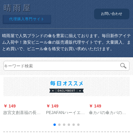
晴雨屋
お問い合わせ
代理購入専門サイト
晴雨屋で人気ブランドの傘を豊富に揃えております。毎日新作アイテ
ム入荷中！激安ビニール傘の販売通販代理サイトです。大量購入、ま
とめ買いで、ビニール傘を格安でお買い求めいただけます。
￥ 149
￥ 149
￥ 149
￥
故宮文創喜福の長雨
PEJAFANハーイエイ
傘カバの傘カバの厚
兼用傘遮光パソル
ド男性超大型ビジネ
い使い舍て傘カバの
ま
傘二重に厚みのある
長さは傘カバの傘袋
自動長柄傘2つの大き
の70*13 cm（500枚