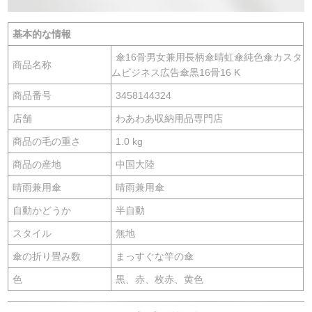
基本的な情報
傘16骨男女兼用長柄傘晴虹傘純色傘カスタ
商品名称
ムビジネス広告傘黒16骨16 K
商品番号
3458144324
店舗
わあわあ収納用品専門店
商品の毛の重さ
1.0 kg
商品の産地
中国大陸
晴雨兼用傘
晴雨兼用傘
自動かどうか
半自動
スタイル
無地
傘の折り畳み数
まっすぐな竿の傘
色
黒、赤、枚赤、黄色