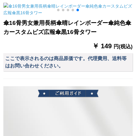
な傘屋外ゴフ傘超強
入り）です。
い防風晴雨兼用傘120
CM内の灰色のプラス
傘16骨男女兼用長柄傘晴レインボーダー傘純色傘
ティック製ハド（レ
カースタムビズ広報傘黒16骨タワー
ベルアープ版）
￥ 149
円(税込)
ここで表示されるのは商品原価です。代理費用、送料等
はお問い合わせください。