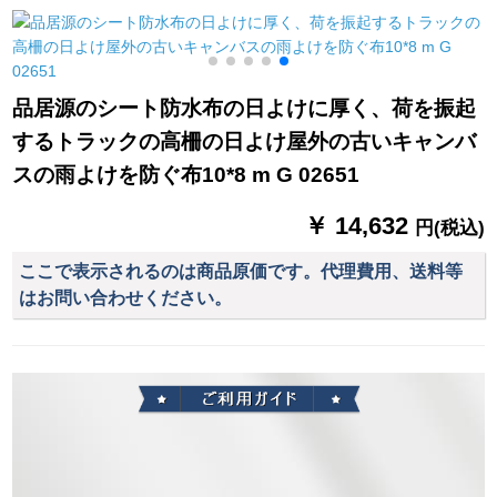
プレップAタワーの鉄
ゴムが付いていま
ミニ折りのみみ伞カ
骨フレイム黒＋前雨
す。雨を防ぐため
プレーゼ薄い灰色
ソ
カーンテン
に、雨を防ぐために
傘を遮ります。一般
品居源のシート防水布の日よけに厚く、荷を振起
的なオートバーイの
するトラックの高柵の日よけ屋外の古いキャンバ
スクターは雨を防ぐ
ために、雨を防ぐた
スの雨よけを防ぐ布10*8 m G 02651
めに、雨を防ぐため
に、日伞の黒いゴム
￥ 14,632
円(税込)
+帽子のひさ(青)はバ
ークミルです。
ここで表示されるのは商品原価です。代理費用、送料等
はお問い合わせください。