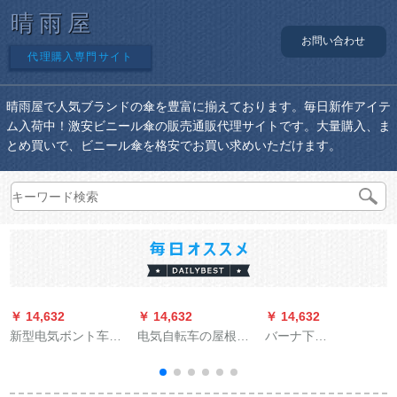
晴雨屋
お問い合わせ
代理購入専門サイト
晴雨屋で人気ブランドの傘を豊富に揃えております。毎日新作アイテ
ム入荷中！激安ビニール傘の販売通販代理サイトです。大量購入、ま
とめ買いで、ビニール傘を格安でお買い求めいただけます。
￥ 14,632
￥ 14,632
￥ 14,632
￥
新型电気ボント车の
电気自転车の屋根の
バーナ下
雨棚レガット日傘パ
伞は雨を遮ります。
BAANAUNDERパラソ
ラダイル屋根雨覆い
雨を防ぐために、雨
ル女性紫外线対策折
防风カバーバUV伞ア
を防ぐために、黒い
りたたみ傘晴雨兼用