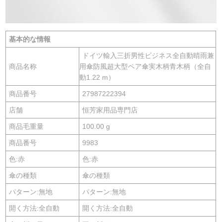
基本的な情報
ドイツ輸入三折男性ビジネス全自動晴雨兼
商品名称
用傘防風超大型ペア傘実木柄青木柄（全自
動1.22 m）
商品番号
27987222394
店舗
恒芳家用品専門店
商品毛重量
100.00 g
商品番号
9983
色:赤
色:赤
傘の種類
傘の種類
パターン:無地
パターン:無地
開く方法:全自動
開く方法:全自動