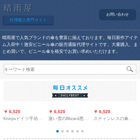
晴雨屋
お問い合わせ
代理購入専門サイト
晴雨屋で人気ブランドの傘を豊富に揃えております。毎日新作アイテ
ム入荷中！激安ビニール傘の販売通販代理サイトです。大量購入、ま
とめ買いで、ビニール傘を格安でお買い求めいただけます。
￥ 6,520
￥ 6,520
￥ 6,520
￥
Knirpsドイツ手动三
激い雪のBlizard悪魔
スティンレスの傘樽
つ折りのみみ伞男女
のけものの世界伊利
創意傘ラックの家庭
黒ゴムコテッグ日烧
丹怒る风の2阶の长い
用アイアン傘筒の正
け止めパンソール
柄の伞伊利丹の伞の
方形の傘箱の収納樽