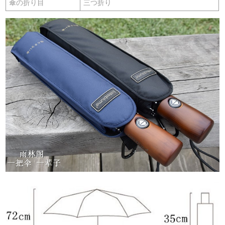
傘の折り目
三つ折り