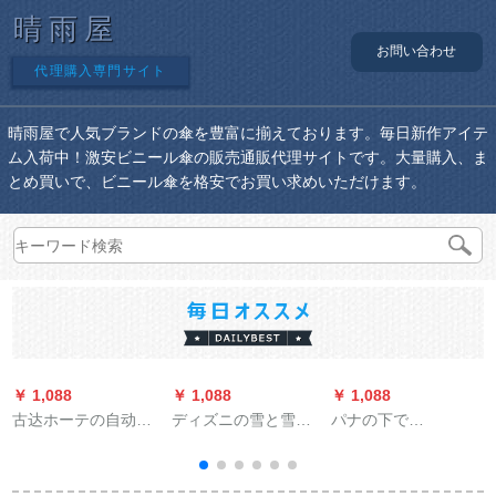
晴雨屋
お問い合わせ
代理購入専門サイト
晴雨屋で人気ブランドの傘を豊富に揃えております。毎日新作アイテ
ム入荷中！激安ビニール傘の販売通販代理サイトです。大量購入、ま
とめ買いで、ビニール傘を格安でお買い求めいただけます。
￥ 1,088
￥ 1,088
￥ 1,088
￥
古达ホーテの自动伞
ディズニの雪と雪の
パナの下で
袋机の伞立てホテル
奇缘PVCの子供ポン
BAANAUNDER三つ折
の伞カバマシン家庭
チーがカラバンの位
りの二重のパラソル
用伞カバマシンは
のつばを持つことに
女性パラソルの日よ