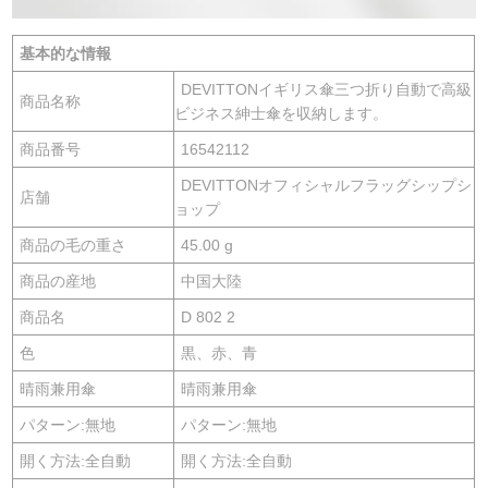
基本的な情報
DEVITTONイギリス傘三つ折り自動で高級
商品名称
ビジネス紳士傘を収納します。
商品番号
16542112
DEVITTONオフィシャルフラッグシップシ
店舗
ョップ
商品の毛の重さ
45.00 g
商品の産地
中国大陸
商品名
D 802 2
色
黒、赤、青
晴雨兼用傘
晴雨兼用傘
パターン:無地
パターン:無地
開く方法:全自動
開く方法:全自動