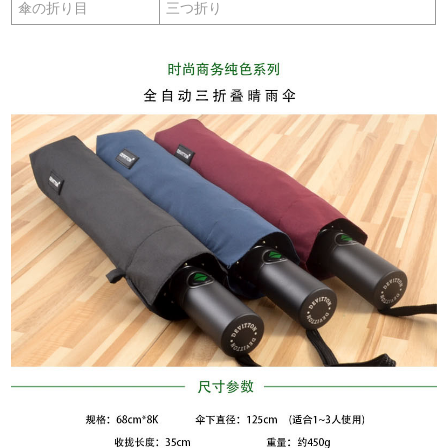
傘の折り目
三つ折り