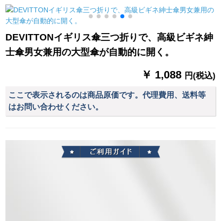
LOGOカスケードG
なっています。厚い
け傘晴雨兼用傘紫外
22の新型ステアリン
漫画の小学生レイン
線防止傘の焦げつき
グ420*260*760 MM
コーストLサイズをプ
黒の傘の軽さ鉛筆シ
DEVITTONイギリス傘三つ折りで、高級ビギネ紳
を印刷します。
リーズにします。
リズ
士傘男女兼用の大型傘が自動的に開く。
￥ 1,088
円(税込)
ここで表示されるのは商品原価です。代理費用、送料等
はお問い合わせください。