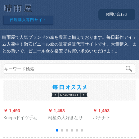
晴雨屋
お問い合わせ
代理購入専門サイト
晴雨屋で人気ブランドの傘を豊富に揃えております。毎日新作アイテ
ム入荷中！激安ビニール傘の販売通販代理サイトです。大量購入、ま
とめ買いで、ビニール傘を格安でお買い求めいただけます。
￥ 1,493
￥ 1,493
￥ 1,493
￥
Knirpsドイツ手动三
柯笙の大好きなサズ
バナナ下
つ折りのみみ伞男女
の屋外の日傘は傘の
BAANAUNDER日傘屋
黒ゴムコテッグ日烧
大型の傘の日傘の露
外日傘女性紫外線対
け止めパンソール
店を広げます。
策折りたたみ傘晴雨