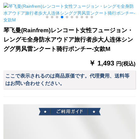
兼用ミニ折りたたみ
傘カプセルシリーズ
身
琴飞曼(Rainfrem)レンコート女性フュージョン・
レングモ全身防水アウドア旅行者歩大人连体シン
ググ男风雷ンクート骑行ポンチー-女款M
￥ 1,493
円(税込)
ここで表示されるのは商品原価です。代理費用、送料等
はお問い合わせください。