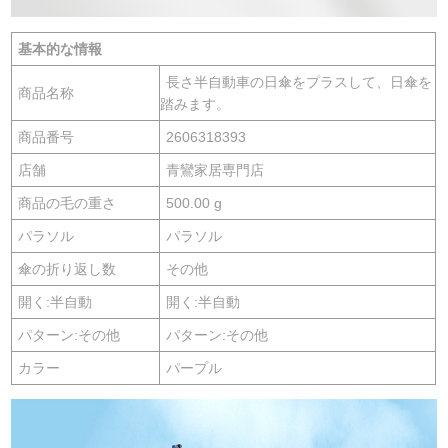
基本的な情報
長さ半自動車の日傘をプラスして、日傘を
商品名称
踏みます。
商品番号
2606318393
店舗
青鸞家居専門店
商品の毛の重さ
500.00 g
パラソル
パラソル
傘の折り返し数
その他
開く:半自動
開く:半自動
パターン:その他
パターン:その他
カラー
パープル