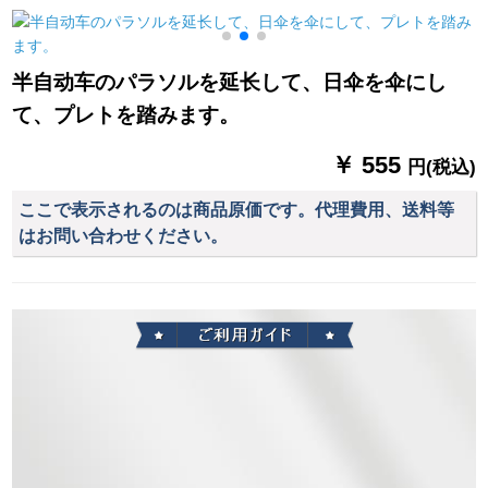
身大人1人分のレイン
長46 cm*8 k
用電気自動車の分体
コートペ。
は男女春雅紡ポンチ
紺色（男女ともに着
半自动车のパラソルを延长して、日伞を伞にし
ます。）L（身長1+5-
て、プレトを踏みます。
17に適していま
す。）
￥ 555
円(税込)
ここで表示されるのは商品原価です。代理費用、送料等
はお問い合わせください。