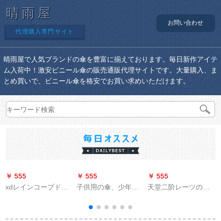
晴雨屋
お問い合わせ
代理購入専門サイト
晴雨屋で人気ブランドの傘を豊富に揃えております。毎日新作アイテ
ム入荷中！激安ビニール傘の販売通販代理サイトです。大量購入、ま
とめ買いで、ビニール傘を格安でお買い求めいただけます。
￥ 555
￥ 555
￥ 555
￥
xdレインコープドレ
子供用の傘、少年用
天堂二阶レーツの中
インバーストの厚い
のかわいいカラクタ
に柔らかな通気性が
バ
防水男性用バイク用
ー、スーパーソル、
あります。厚いバイ
の電気自動車1人で全
少年用パソル、警察
クで大人の徒歩登山