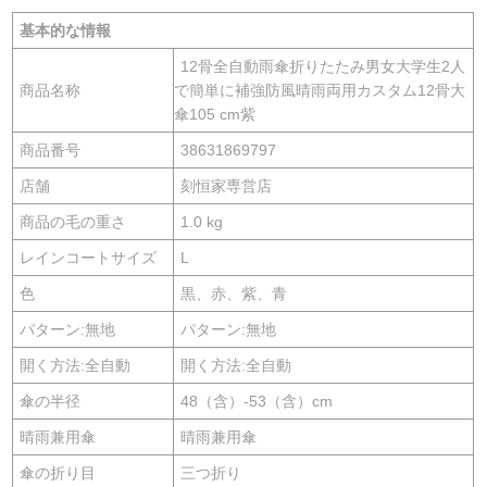
基本的な情報
12骨全自動雨傘折りたたみ男女大学生2人
商品名称
で簡単に補強防風晴雨両用カスタム12骨大
傘105 cm紫
商品番号
38631869797
店舗
刻恒家専営店
商品の毛の重さ
1.0 kg
レインコートサイズ
L
色
黒、赤、紫、青
パターン:無地
パターン:無地
開く方法:全自動
開く方法:全自動
傘の半径
48（含）-53（含）cm
晴雨兼用傘
晴雨兼用傘
傘の折り目
三つ折り