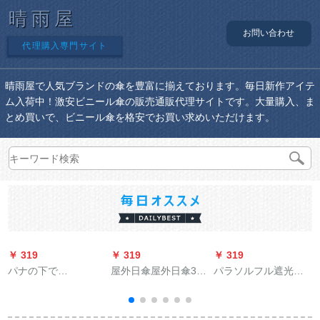
晴雨屋
お問い合わせ
代理購入専門サイト
晴雨屋で人気ブランドの傘を豊富に揃えております。毎日新作アイテ
ム入荷中！激安ビニール傘の販売通販代理サイトです。大量購入、ま
とめ買いで、ビニール傘を格安でお買い求めいただけます。
￥ 319
￥ 319
￥ 319
￥
パナの下で
屋外日傘屋外日傘3 m
パラソルフル遮光黒
BAANAUNDERパラソ
大日傘警備所屋外レ
ゴム（UPS 50+）三
ル屋外での紫外線対
ジャ庭園レンチ傘ロ
つ折りの傘晴雨兼用
策折られたみ傘晴雨
マ傘折りたたみ8骨円
傘30565 D幽梅