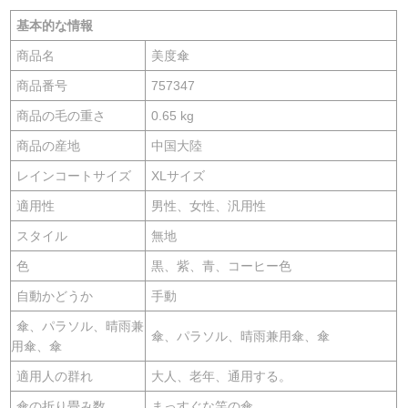
基本的な情報
商品名
美度傘
商品番号
757347
商品の毛の重さ
0.65 kg
商品の産地
中国大陸
レインコートサイズ
XLサイズ
適用性
男性、女性、汎用性
スタイル
無地
色
黒、紫、青、コーヒー色
自動かどうか
手動
傘、パラソル、晴雨兼
傘、パラソル、晴雨兼用傘、傘
用傘、傘
適用人の群れ
大人、老年、通用する。
傘の折り畳み数
まっすぐな竿の傘