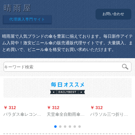
晴雨屋
お問い合わせ
代理購入専門サイト
晴雨屋で人気ブランドの傘を豊富に揃えております。毎日新作アイテ
ム入荷中！激安ビニール傘の販売通販代理サイトです。大量購入、ま
とめ買いで、ビニール傘を格安でお買い求めいただけます。
￥ 312
￥ 312
￥ 312
￥
パラダス傘レコント
天堂傘全自動雨傘男
パラソル三つ折り晴
h
ーレパン男女用電気
女大サイズ二人が三
雨兼用パソル紫外線
自動車バイクレース2
つ折りにして、防風
防止パラソルビネス
A特蔵青Lセイズ
学生の晴雨両用男性
傘
キ