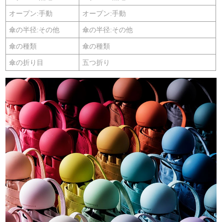
オープン:手動
オープン:手動
傘の半径:その他
傘の半径:その他
傘の種類
傘の種類
傘の折り目
五つ折り