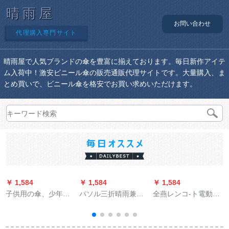
晴雨屋
お問い合わせ
代理購入専門サイト
晴雨屋で人気ブランドの傘を豊富に揃えております。毎日新作アイテ
ム入荷中！激安ビニール傘の販売通販代理サイトです。大量購入、ま
とめ買いで、ビニール傘を格安でお買い求めいただけます。
￥ 1,584
￥ 1,584
￥ 1,584
￥
子供用の傘、少年用
パソル三折晴雨兼用
全燕レンコ-ト電動車
のかわいいカラクタ
パラソル紫外線カー
のバイアグレット男
ー、スーパーソル、
ドレットソルビルビ
女が足をカバーする
少年用パソル、警察
ル傘シルバ湖336 T
つばさを厚くして、