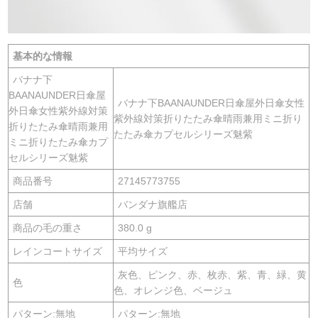
基本的な情報
バナナ下
BAANAUNDER日傘屋
バナナ下BAANAUNDER日傘屋外日傘女性
外日傘女性紫外線対策
紫外線対策折りたたみ傘晴雨兼用ミニ折り
折りたたみ傘晴雨兼用
たたみ傘カプセルシリーズ魅紫
ミニ折りたたみ傘カプ
セルシリーズ魅紫
商品番号
27145773755
店舗
バンダナ旗艦店
商品の毛の重さ
380.0 g
レインコートサイズ
平均サイズ
灰色、ピンク、赤、枚赤、紫、青、緑、黄
色
色、オレンジ色、ベージュ
パターン:無地
パターン:無地