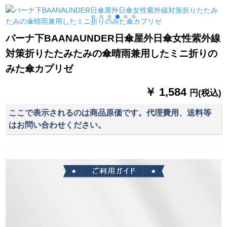
長46 cm*8 k
シンゲルの電気ボト
ル車ポンチ-ブチル5
XL(中大型車)-ミラカ
バーナ下BAANAUNDER日傘屋外日傘女性紫外線
バーな
対策折りたたみたみの傘晴雨兼用したミニ折りの
みた傘カプリゼ
￥ 1,584
円(税込)
ここで表示されるのは商品原価です。代理費用、送料等
はお問い合わせください。