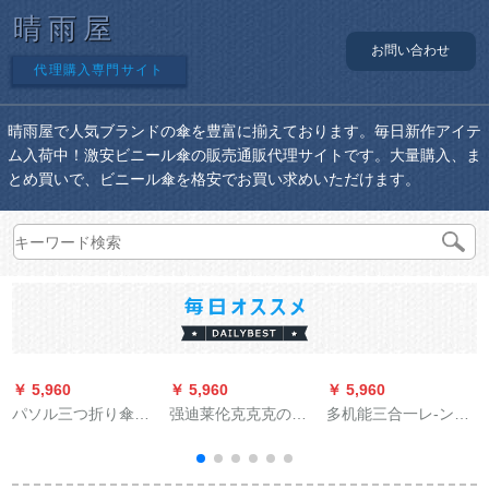
晴雨屋
お問い合わせ
代理購入専門サイト
晴雨屋で人気ブランドの傘を豊富に揃えております。毎日新作アイテ
ム入荷中！激安ビニール傘の販売通販代理サイトです。大量購入、ま
とめ買いで、ビニール傘を格安でお買い求めいただけます。
￥ 5,960
￥ 5,960
￥ 5,960
￥
パソル三つ折り傘晴
强迪莱伦克克克の车
多机能三合一レ-ンコ
雨兼用傘断水
のバッテリーカー自
ートポチ自転车の电
転车の男女屋外大人
动の运転者レインコ
のウォーキングキン
ートさんのリトラッ