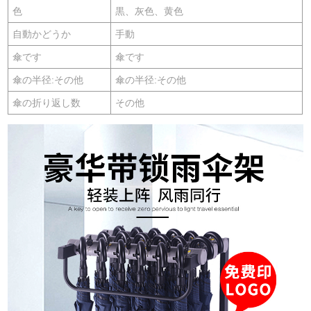
色
黒、灰色、黄色
自動かどうか
手動
傘です
傘です
傘の半径:その他
傘の半径:その他
傘の折り返し数
その他