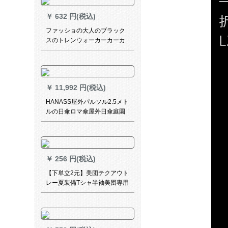
￥
632 円(税込)
ファッショの大人のブラック
スのトレンウォーカーカーカ
ーカーアウド男性の长目的な
アイデア防水型の携帯帯スタ
ルポリン骑乗は、徒歩で全身
雨防备レインXLを大きく増加
￥
11,992 円(税込)
させます。
HANASS屋外パルソル2.5メト
ルの日傘ロマ傘屋外日傘庭園
レジカ傘の屋台ボックス傘広
告傘グリン
￥
256 円(税込)
【下単立2元】美団テクアウト
レー夏装備Tシャ半袖美団専用
Ӣルメーダリングリングリン
グ作業服ケース雨具