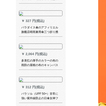
傘学生〓折りたたみ傘男女兼
用学生用児童傘は一人のラン
ダー骨折り畳傘です。
￥
327 円(税込)
パラダイス傘のアフィリエル
旗艦店晴雨兼用傘三つ折り携
帯帯日傘黒ゴム日よけ傘男女1
冊
￥
2,064 円(税込)
多美忆の厚手のカラーの布の
雨防の屋根の布のキャンバス
のPVC防水の雨幌の布の油布
の屋根のトラックの日よけの
雨よけの布の6メ-トル*10メ-
トル
￥
312 円(税込)
パラソル（UPF 50+）非常に
強い紫外線防止の日傘女神フ
ル遮光パソルピル小黒傘しん