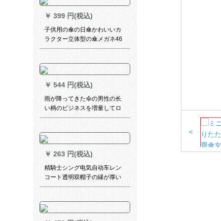
￥
399 円(税込)
子供用の傘の日傘かわいいカ
ラクター立体型の傘メガネ46
cm*8 K
￥
544 円(税込)
雨が降ってきた伞の男性の长
い柄のビジネスを増量してロ
ゴを印刷して自动的に2人を风
と雨を防ぐことを强化しま
<
す。
￥
263 円(税込)
精騎士シング电気自动车レン
コート透明双帽子の縁が厚い
オークのリフォーム生の男女
屋外騎走电気自动车レインコ
ート