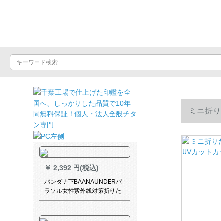
晴雨屋
ミニ折り
ろ
￥
2,392 円(税込)
バンダナ下BAANAUNDERパ
ラソル女性紫外线対策折りた
たみた傘晴雨兼用ミニベロシ
リズ