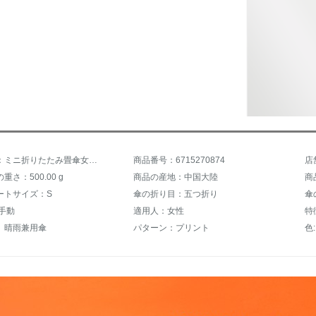
商品名称：ミニ折りたたみ畳傘女性晴雨兼用傘折りたたみ日傘UVカット紫外線防止超コンパクト携帯日傘白
商品番号：6715270874
店
さ：500.00 g
商品の産地：中国大陸
商
ートサイズ：S
傘の折り目：五つ折り
傘
手動
適用人：女性
特
、晴雨兼用傘
パターン：プリント
色