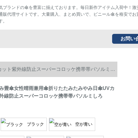
気ブランドの傘を豊富に揃えております。毎日新作アイテム入荷中！激
通販代理サイトです。大量購入、まとめ買いで、ビニール傘を格安でお
す。
お問い
カット紫外線防止スーパーコロッケ携帯帯パソルミし
み畳傘女性晴雨兼用傘折りたたみたみやみ日傘UVカ
外線防止スーパーコロッケ携帯帯パソルミしろ
ブラック
空が青い