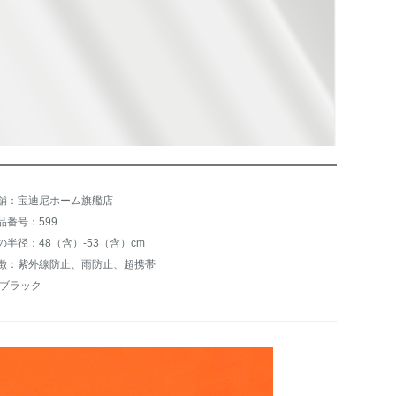
舗：宝迪尼ホーム旗艦店
品番号：599
の半径：48（含）-53（含）cm
徴：紫外線防止、雨防止、超携帯
:ブラック