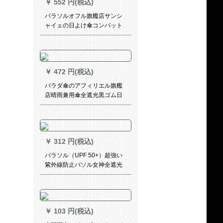
￥
552 円(税込)
パラソルオフル旗艦店サンシ
ャイェの日よけ傘コンパット
携帯帯日傘5つ折り晴雨兼用傘
仏陀系人生4つ
￥
472 円(税込)
パラダ傘のアフィリエル旗艦
店晴雨兼用傘全遮光黒ゴム日
焼け止め傘三つ折り小紫陽傘
四葉傾情
￥
312 円(税込)
パラソル（UPF 50+）超強い
紫外線防止パソル女神全遮光
パソルソラス小黒傘新ちゃん
三折晴雨兼用傘夢青-草色青
￥
103 円(税込)