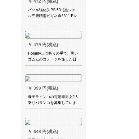
￥
472 円(税込)
パソル強化(UPS 50+)黒ジェ
ル三折晴雨ビギネ傘3311 Eレ
ベニアジップ黒
￥
479 円(税込)
Hommy三つ折りの手で、黒い
ゴムムのコテージを施した日
伞の日烧けを防止する紫外线
パラソルの晴雨兼用パラシュ
ート
￥
399 円(税込)
母子ラインコの電動車男女2人
乗りバランコを募集していま
す。あららに厚みのある防水
フォームを追加します。
￥
648 円(税込)