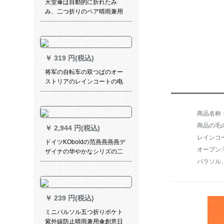
天堂傘は自動的に折れたみ
み、二つ折りのペア晴雨兼用
傘を強化します。
￥
319 円(税込)
将军の自転车の双つばのオー
ストリアのレインコートの电
动机のポンチの车の成人のシ
ングマンの男性の女史を大き
くして、厚い湖青の17 JDF
XXXXをプリウスにします。
商品の毛の重
￥
2,944 円(税込)
レインコ
ドイツKOboldの范燕燕燕燕デ
オープン:
ザイナの华やかなシリズの二
阶建ての日烧け止め紫外线の
パラソル
日伞の三つ折り畳式晴雨兼用
の伞は紫外线の日伞をガード
します。
￥
239 円(税込)
ミニパルソル五つ折りポケト
紫外線防止晴雨兼用傘創意日