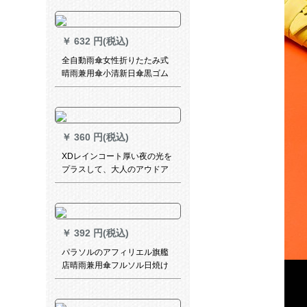
ちゃん三折晴雨兼用傘シャロ
ンカラー
￥
632 円(税込)
全自動雨傘女性折りたたみ式
晴雨兼用傘小清新日傘黒ゴム
の日よけ傘は自動的に開いて
縮むこと。
￥
360 円(税込)
XDレインコート厚い夜の光を
プラスして、大人のアウドア
男女のカープが単で歩く电気
自动车バイクのセパレート
￥
392 円(税込)
パラソルのアフィリエル旗艦
店晴雨兼用傘フルソル日焼け
止め傘三つ折りプリトのひま
わり7枚