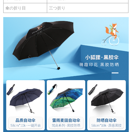
傘の折り目
三つ折り