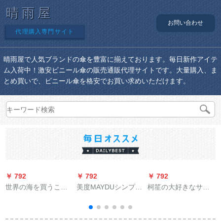
晴雨屋
お問い合わせ
代理購入専門サイト
晴雨屋で人気ブランドの傘を豊富に揃えております。毎日新作アイテ
ム入荷中！激安ビニール傘の販売通販代理サイトです。大量購入、ま
とめ買いで、ビニール傘を格安でお買い求めいただけます。
￥ 792
￥ 792
￥ 792
￥
世界の海を買うこと
美度MAYDUシンプの
柯笙の大好きなサズ
ができます。
チェッカーのパラジ
の屋外の日傘は傘の
ソル黒ジェルUVカッ
大型の傘の日傘の露
トカット紫外線防止
店を広げます。