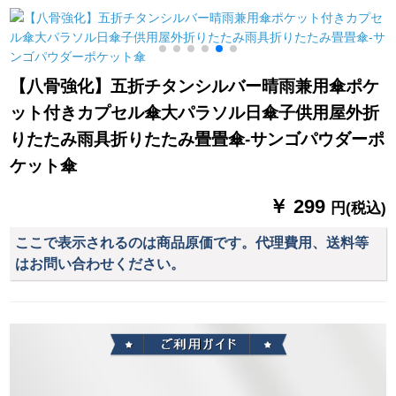
長46 cm*8 k
の豪華傘立てホーテ
ラソルが三つ折りに
露
のデパテJ-23 Fアン
なっています。
k
ズ色の鉄の漆焼き
【八骨強化】五折チタンシルバー晴雨兼用傘ポケ
ット付きカプセル傘大パラソル日傘子供用屋外折
りたたみ雨具折りたたみ畳畳傘-サンゴパウダーポ
ケット傘
￥ 299
円(税込)
ここで表示されるのは商品原価です。代理費用、送料等
はお問い合わせください。