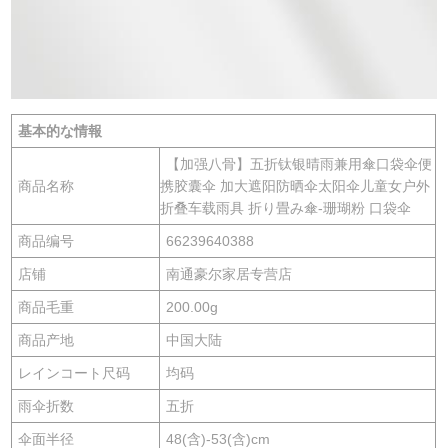
基本的な情報
【加强八骨】五折钛银晴雨兼用傘口袋伞便
商品名称
携胶囊伞 加大遮阳防晒伞太阳伞儿童女户外
折叠车载雨具 折り畳み傘-珊瑚粉 口袋伞
商品编号
66239640388
店铺
南通豪尔家居专营店
商品毛重
200.00g
商品产地
中国大陆
レインコート尺码
均码
雨伞折数
五折
伞面半径
48(含)-53(含)cm