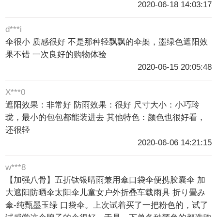
2020-06-18 14:03:17
d***i
伞很小 质感很好 不是那种轻飘飘的伞架，墨绿色遮阳效
果不错 一次良好的购物体验
2020-06-15 20:05:48
X***0
遮阳效果：非常好 防雨效果：很好 尺寸大小：小巧玲
珑，最小的包包都能装进去 其他特色：颜色也很好看，
还很轻
2020-06-06 14:21:15
w***8
【加强八骨】五折钛银晴雨兼用傘口袋伞便携胶囊伞 加
大遮阳防晒伞太阳伞儿童女户外折叠车载雨具 折り畳み
傘-纯甄墨玉绿 口袋伞。上次试着买了一把粉色的，试了