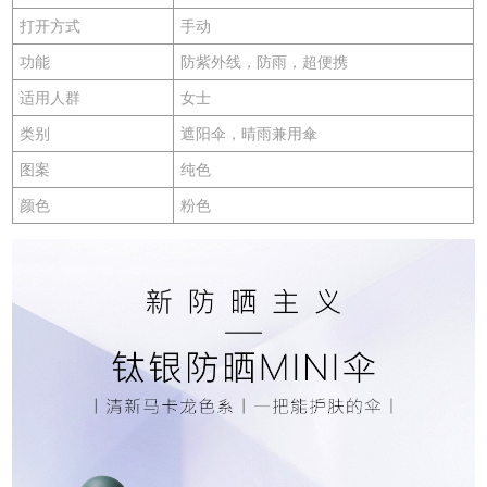
打开方式
手动
功能
防紫外线，防雨，超便携
适用人群
女士
类别
遮阳伞，晴雨兼用傘
图案
纯色
颜色
粉色