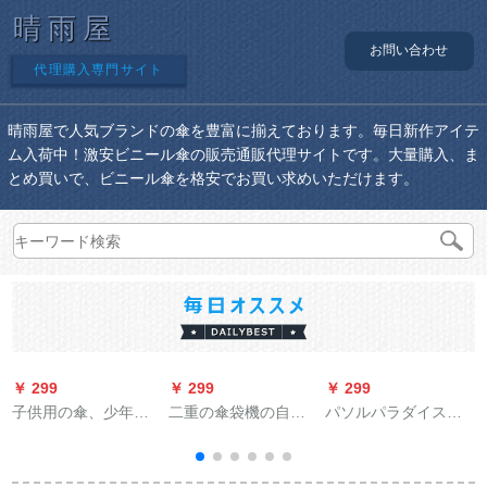
晴雨屋
お問い合わせ
代理購入専門サイト
晴雨屋で人気ブランドの傘を豊富に揃えております。毎日新作アイテ
ム入荷中！激安ビニール傘の販売通販代理サイトです。大量購入、ま
とめ買いで、ビニール傘を格安でお買い求めいただけます。
￥ 299
￥ 299
￥ 299
￥
子供用の傘、少年用
二重の傘袋機の自動
パソルパラダイスの
のかわいいカラクタ
傘カーバー機の両側
内部层に银ペルトの
ー、スーパーソル、
の自動傘袋機ステア
日焼け止め伞があり
少年用パソル、警察
リング傘カーバー機
ます。紫外線対策パ