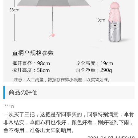
商品の評価
l***n
一次买了三把，这把是帮同事买的，同事特别满意，伞骨
非常结实，伞面布料也很好，颜色好看，刚好碰到下雨，
舍不得用，准备出太阳防晒用。