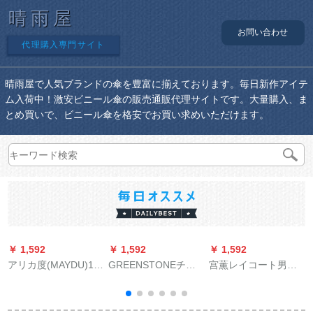
晴雨屋
お問い合わせ
代理購入専門サイト
晴雨屋で人気ブランドの傘を豊富に揃えております。毎日新作アイテ
ム入荷中！激安ビニール傘の販売通販代理サイトです。大量購入、ま
とめ買いで、ビニール傘を格安でお買い求めいただけます。
￥ 1,592
￥ 1,592
￥ 1,592
￥
アリカ度(MAYDU)1
GREENSTONEチタ
宫薫レイコート男女
m 35大型ゴルフ晴雨
シー専门日伞up
风衣成人韩国ファン
B
兼用傘創意男性ビギ
50+日伞超軽量5折り
シー徒歩青年骑行透
ネ防風柄傘M 128深
のみ超紫外线対策UV
明帯防水屋外非一次