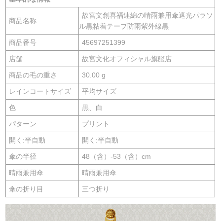
故宮文創喜福連綿の晴雨兼用傘遮光パラソ
商品名称
ル黒粘着テープ防雨紫外線黒
商品番号
45697251399
店舗
故宮文化オフィシャル旗艦店
商品の毛の重さ
30.00 g
レインコートサイズ
平均サイズ
色
黒、白
パターン
プリント
開く:半自動
開く:半自動
傘の半径
48（含）-53（含）cm
晴雨兼用傘
晴雨兼用傘
傘の折り目
三つ折り