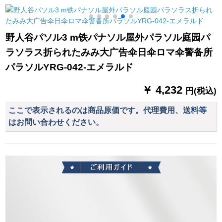
晴雨兼用傘日傘女性
Coissioner
伞
紫外線防止マニアル
三折モデル-D 1310 B
野人谷パソル3 m铁パナソル屋外パラソル庭园パ
ラソラス折られたみみ大广告伞日伞ロマ伞警备所
パラソルYRG-042-エメラルド
￥ 4,232
円(税込)
ここで表示されるのは商品原価です。代理費用、送料等
はお問い合わせください。