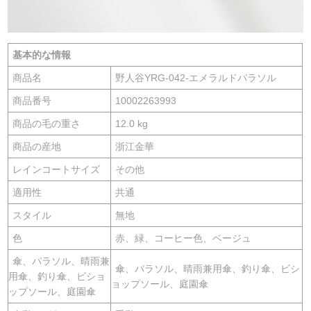
基本的な情報
商品名
野人谷YRG-042-エメラルドパラソル
商品番号
10002263993
商品の毛の重さ
12.0 kg
商品の産地
浙江金華
レインコートサイズ
その他
適用性
共通
スタイル
無地
色
赤、緑、コーヒー色、ベージュ
傘、パラソル、晴雨兼
傘、パラソル、晴雨兼用傘、釣り傘、ビシ
用傘、釣り傘、ビショ
ョップソール、庭園傘
ップソール、庭園傘