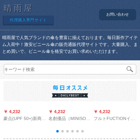
晴雨屋
お問い合わせ
代理購入専門サイト
晴雨屋で人気ブランドの傘を豊富に揃えております。毎日新作アイテ
ム入荷中！激安ビニール傘の販売通販代理サイトです。大量購入、ま
とめ買いで、ビニール傘を格安でお買い求めいただけます。
￥ 4,232
￥ 4,232
￥ 4,232
￥
豪点(UPF 50+)新商品
名創優品（MINISO）
フルトFUCTIONイギ
の水色桜傘女性全自
男女晴雨兼用傘紫外
リス入力長柄紳士傘
動日傘黒スエド日傘
線防止パラソル折れ
男性復古2人用大型补
日焼け止め傘三五折
た畳傘軽い小形蔵青
强傘ブラザーズ