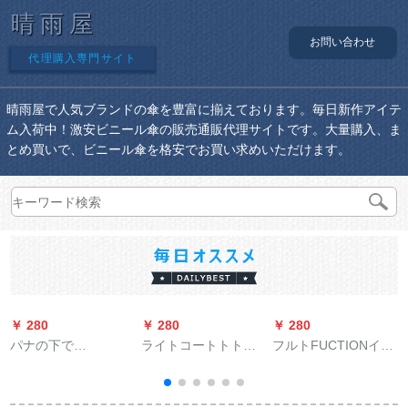
晴雨屋
お問い合わせ
代理購入専門サイト
晴雨屋で人気ブランドの傘を豊富に揃えております。毎日新作アイテ
ム入荷中！激安ビニール傘の販売通販代理サイトです。大量購入、ま
とめ買いで、ビニール傘を格安でお買い求めいただけます。
￥ 280
￥ 280
￥ 280
￥
パナの下で
ライトコートトトを
フルトFUCTIONイギ
BAANAUNDERパラソ
募集しています。电
リス入力長柄紳士傘
ル屋外での紫外線対
気自动车のレインコ
男性復古2人用大型补
王
策折られたみ傘晴雨
ートの大型加肥単人
强傘ブラザーズ