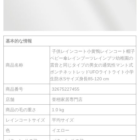
基本的な情報
子供レインコート小黄鴨レインコート帽子
ベビー傘レインブーツレインブツ幼稚園の
商品名称
震音と同じタイプの男女の通気性マント式
ポンチネットレッドUFOライトライト小学
生防水Sサイズ身長85-120 cm
商品番号
32675227455
店舗
誉栩家居専門店
商品の毛の重さ
1.0 kg
レインコートサイズ
平均サイズ
色
イエロー