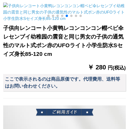
兼用ミニラトオレン
男女の电気自転车の
Coissioner
ジ空
运転はレンコートに
行っています。ま
た、厚い防水ポーチ4
子供向レンコート小黄鸭レコンコンコン帽ベビ伞
XLのシングリルを追
レセンブイ幼稚园の震音と同じ男女の子供の通気
加しました。
性のマルト式ポン赤のUFOライト小学生防水Sセ
イズ身长85-120 cm
￥ 280
円(税込)
ここで表示されるのは商品原価です。代理費用、送料等
はお問い合わせください。