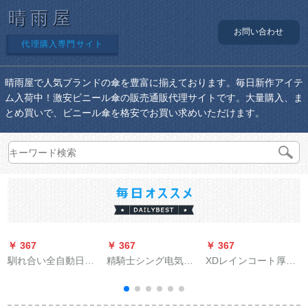
晴雨屋
お問い合わせ
代理購入専門サイト
晴雨屋で人気ブランドの傘を豊富に揃えております。毎日新作アイテ
ム入荷中！激安ビニール傘の販売通販代理サイトです。大量購入、ま
とめ買いで、ビニール傘を格安でお買い求めいただけます。
￥ 367
￥ 367
￥ 367
￥
馴れ合い全自動日傘
精騎士シング电気自
XDレインコート厚い
h
女性紫外線防止黒ゴ
动车レンコート透明
夜の光をプラスし
ム折れたみみ晴雨兼
双帽子の縁が厚いオ
て、大人のアウドア
用パラソル105栄光黒
ークのリフォーム生
男女のカープが単で
キ