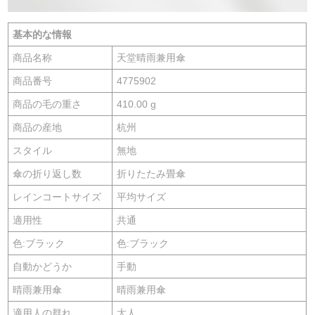
基本的な情報
商品名称
天堂晴雨兼用傘
商品番号
4775902
商品の毛の重さ
410.00 g
商品の産地
杭州
スタイル
無地
傘の折り返し数
折りたたみ畳傘
レインコートサイズ
平均サイズ
適用性
共通
色:ブラック
色:ブラック
自動かどうか
手動
晴雨兼用傘
晴雨兼用傘
適用人の群れ
大人