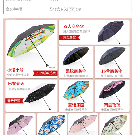
傘の半径
54(含)-61(含)cm