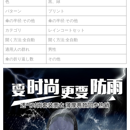
色
黒、緑
パターン
プリント
傘の半径:その他
傘の半径:その他
カテゴリ
レインコートセット
開く方法:全自動
開く方法:全自動
適用人の群れ
男性
傘の折り返し数
その他