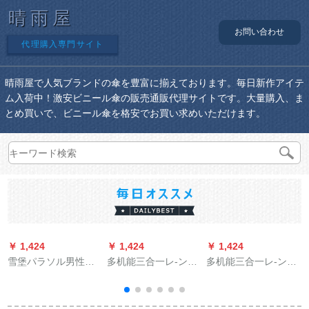
晴雨屋
お問い合わせ
代理購入専門サイト
晴雨屋で人気ブランドの傘を豊富に揃えております。毎日新作アイテ
ム入荷中！激安ビニール傘の販売通販代理サイトです。大量購入、ま
とめ買いで、ビニール傘を格安でお買い求めいただけます。
￥ 1,424
￥ 1,424
￥ 1,424
￥
雪堡パラソル男性創
多机能三合一レ-ンコ
多机能三合一レ-ンコ
意折りたたみ畳全自
ートポチ自転车の电
ートポチ自転车の电
動日傘女性紫外線防
动の运転者レセンコ
动の运転者レインコ
止ミニ傘三つ折り自
ートさんのリトラッ
ートさんのリトラッ