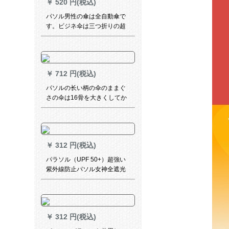
￥
520 円(税込)
パソル男性の傘は全自動傘で
す。ビジネ伞は三つ折りの超
軽い折り畳式晴雨兼用伞女性
の黒いゴムムのパラソルの広
告伞です。
￥
712 円(税込)
パソルの长い柄の伞のままぐ
さの伞は16骨を大きくしてか
ら2人の大きな伞の黒いゴムを
开けて紫外线の晴雨を防ぐた
めに、伞のパソルビルのビル
の青い灰色の10009 ELCJを兼
￥
312 円(税込)
用します。
パラソル（UPF 50+）超強い
紫外線防止パソル女神全遮光
パソルソラス小黒傘新ちゃん
三折晴雨兼用傘夢青-草色青
￥
312 円(税込)