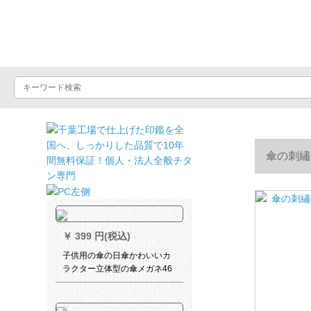
晴雨屋
傘の刺繡
￥
399 円(税込)
子供用の傘の日傘かわいいカ
ラクター立体型の傘メガネ46
cm*8 K