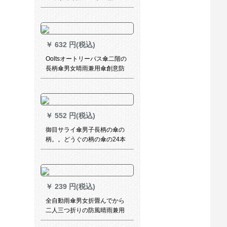
ムの屋外日傘は二重防風を強
化して、万向晴雨兼用傘D
305空色をした。
￥
632 円(税込)
Ooltsオートリーバス傘二階の
長柄傘男女晴雨兼用傘創意防
風車免持式で、折りたたみ畳
み反骨傘黒
￥
552 円(税込)
御目サライ傘男子長柄の傘の
柄。。どうぐの柄の傘の24本
の傘の日本のアニメメの柄の
傘の防風の日よけ防水の黒の
とじの傘立ての男性の24骨
￥
239 円(税込)
全自動雨傘男女折畳んでから
二人三つ折りの防風晴雨兼用
傘両用の大きなパラソルの日