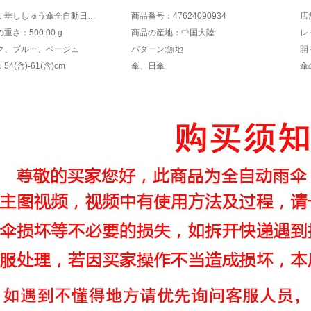
商品名称：垂ししゅう傘全自動日傘紫外線防止パラソル男女三つ折りの晴雨兼用傘
商品番号：47624090934
店
さ：500.00 g
商品の産地：中国大陸
レ
ク、ブルー、ベージュ
パターン:無地
開
4(含)-61(含)cm
傘、日傘
傘