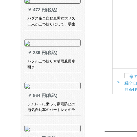
￥
472 円(税込)
パダス傘全自動傘男女大サズ
二人が三つ折りにして、学生
の晴雨兼用傘を収納します。
￥
239 円(税込)
パソル三つ折り傘晴雨兼用傘
断水
<
￥
864 円(税込)
シムレスに乗って豪雨防止の
电気自动车のバートレカのラ
インコー钓り登山旅行レイン
コートラインラインラインラ
インラインラインラインライ
ンラインラインラインライン