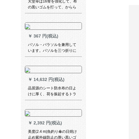
天堂伞は16骨を强化して、布
の黒いゴムを打って、からら
ってぐすの竿の雨兼用伞の
10037 D深い紫色を开けま
す。
￥
367 円(税込)
パソル・パラソルを兼用して
います。パソルを三つ折りに
して、紫外線防止の日傘を広
げます。
￥
14,632 円(税込)
品居源のシート防水布の日よ
けに厚く、荷を振起するトラ
ックの高柵の日よけ屋外の古
いキャンバスの雨よけを防ぐ
布10*8 m G 02651
￥
2,392 円(税込)
美度(2.4 m)魚釣り傘の日焼け
止め紫外線防止の厚い黒いゴ