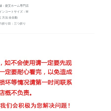
舗：捷艾ホーム専門店
インコートサイズ：M
く方法:全自動
の折り目：三つ折り