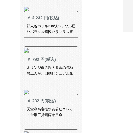
傘アップグレード版10骨黒
￥
4,232 円(税込)
野人谷パソル3 m铁パナソル屋
外パラソル庭园パラソラス折
られたみみ大广告伞日伞ロマ
伞警备所パラソルYRG-042-エ
メラルド
￥
792 円(税込)
オリンジ雨の超大型傘の長柄
男二人が、自動ビジュアル傘
でレトロ防風ビレッグ傘は、
広告傘の宝石ブルースにカマ
ズです。
￥
232 円(税込)
天堂傘高密拒水英倫ビネレッ
ト全鋼三折晴雨兼用傘