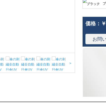
ブ
価格：
￥
お問
>