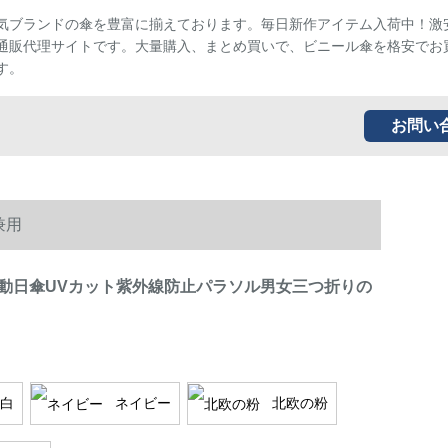
気ブランドの傘を豊富に揃えております。毎日新作アイテム入荷中！激
通販代理サイトです。大量購入、まとめ買いで、ビニール傘を格安でお
す。
お問い
兼用
動日傘UVカット紫外線防止パラソル男女三つ折りの
白
ネイビー
北欧の粉