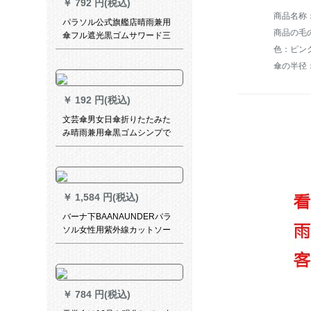
￥
792 円(税込)
ラインのセパレート。レーン
コトーストの军绿2 XL
パラソル公式旗艦店晴雨兼用
商品の毛の重
傘フル遮光黒ゴムサワード三
つ折り印紙サーンシェンド1米
色：ピン
色55 cm*8 k
傘の半径：5
￥
192 円(税込)
文芸傘男女日傘折りたたみた
み晴雨兼用傘黒ゴムシンプで
さわやかな日傘防風傘は
LOGOホワイトレットです。
￥
1,584 円(税込)
バーナ下BAANAUNDERパラ
ソル女性用紫外線カットソー
ル晴雨兼用ミニ二階アンソス
迷林跡-三割引き
￥
784 円(税込)