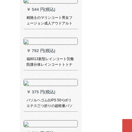
￥
544 円(税込)
精骑士のマリンコート男女フ
ュージョン成人アウドアルト
リング头取のスタールレイン
コースト
￥
792 円(税込)
福8013新型レインコート労働
防護分体レインコートトトナ
イトナイトナイトナイトユニ
フォームLB 0019項【2
XL(170-155)】
￥
375 円(税込)
パソルヘゴム(UPS 50+)ポリ
エテス三つ折りの超軽量パソ
ル晴雨兼用傘