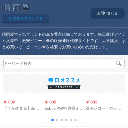
晴雨屋
お問い合わせ
代理購入専門サイト
晴雨屋で人気ブランドの傘を豊富に揃えております。毎日新作アイテ
ム入荷中！激安ビニール傘の販売通販代理サイトです。大量購入、ま
とめ買いで、ビニール傘を格安でお買い求めいただけます。
￥ 632
￥ 632
￥ 632
￥
【年が改まる】高級
Subtle AWAY风雷イン
双清レコートのシン
傘男子超大型ビジネ
トラックトラックト
グリル电气自転车レ
傘二重に厚みをプラ
ラックトラック
ンコートのファ§ンジ
スした自動長柄傘ペ
成人はさらに厚いオ