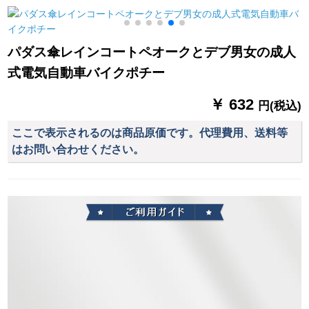
アゴルフ傘強化防風
ーケーを追加しまし
アウドア晴雨兼用傘
た。
カースタスマイズ折
パダス傘レインコートペオークとデブ男女の成人
りたたみ畳全自動テ
式電気自動車バイクポチー
ープ126 CM黒赤赤
￥ 632
円(税込)
ここで表示されるのは商品原価です。代理費用、送料等
はお問い合わせください。