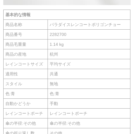
基本的な情報
商品名称
パラダイスレンコートポリゴンチョー
商品番号
2282700
商品毛重量
1.14 kg
商品の産地
杭州
レインコートサイズ
平均サイズ
適用性
共通
スタイル
無地
色:青
色:青
自動かどうか
手動
レインコートポーチ
レインコートポーチ
傘の半径:その他
傘の半径:その他
傘の折り返し数
その他