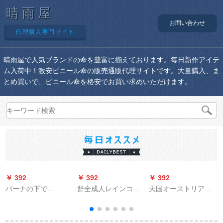
晴雨屋
お問い合わせ
代理購入専門サイト
晴雨屋で人気ブランドの傘を豊富に揃えております。毎日新作アイテ
ム入荷中！激安ビニール傘の販売通販代理サイトです。大量購入、ま
とめ買いで、ビニール傘を格安でお買い求めいただけます。
￥ 392
￥ 392
￥ 392
￥
バーナの下で
舒全成人レインコー
天国オーストリアの
BAANAUNDERパラソ
ト男性と女性のコー
二阶建ての大人用セ
ル屋外日烧け止めパ
トフューシ·ドゥンオ
パレート式の男女电
7
ラソル女性の紫外线
ウ·メイドロゴト·リン
气自动车のポンチ21-