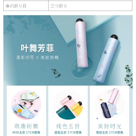
傘の折り目
三つ折り