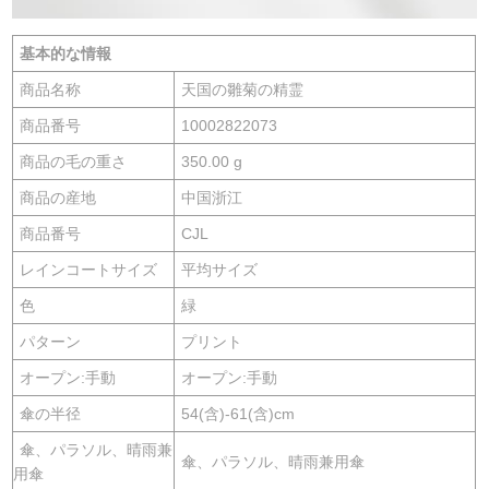
基本的な情報
商品名称
天国の雛菊の精霊
商品番号
10002822073
商品の毛の重さ
350.00 g
商品の産地
中国浙江
商品番号
CJL
レインコートサイズ
平均サイズ
色
緑
パターン
プリント
オープン:手動
オープン:手動
傘の半径
54(含)-61(含)cm
傘、パラソル、晴雨兼
傘、パラソル、晴雨兼用傘
用傘