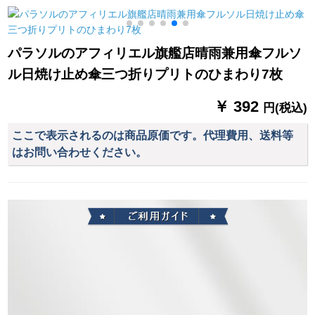
防止折りたたみ傘晴
グ透明で厚い非一次
7 AXジットの青いレ
雨兼用
ネトレッドポチ黒い
ベルアジット（180-
XL
185）
パラソルのアフィリエル旗艦店晴雨兼用傘フルソ
ル日焼け止め傘三つ折りプリトのひまわり7枚
￥ 392
円(税込)
ここで表示されるのは商品原価です。代理費用、送料等
はお問い合わせください。