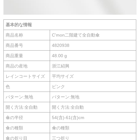
基本的な情報
商品名称
C'mon二階建て全自動傘
商品番号
4820938
商品重量
48.00 g
商品の産地
浙江紹興
レインコートサイズ
平均サイズ
色
ピンク
パターン:無地
パターン:無地
開く方法:全自動
開く方法:全自動
傘の半径
54(含)-61(含)cm
傘の種類
傘の種類
傘の折り目
三つ折り