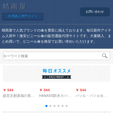
晴雨屋
お問い合わせ
代理購入専門サイト
晴雨屋で人気ブランドの傘を豊富に揃えております。毎日新作アイテ
ム入荷中！激安ビニール傘の販売通販代理サイトです。大量購入、ま
とめ買いで、ビニール傘を格安でお買い求めいただけます。
￥ 544
￥ 544
￥ 544
￥
故宮文創喜福の長雨
HANASS防水カバー
パソル・パソルを兼
兼用傘遮光パソル
ド傘ペア自動大型車
用しています。三つ
の車載补强柄傘超大
折りの黒いゴムの傘
型ペア家族ビアス用
です。