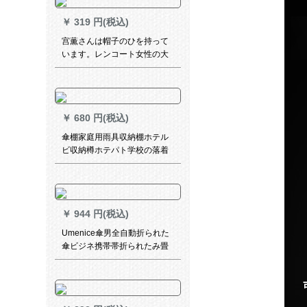
自动车レンコ-ト男女の电气瓶
￥
319 円(税込)
车ポ-トを大きくします。
宫薫さんは帽子のひを持って
います。レンコート女性の大
人のコートを歩いて、透明な
ドレンクークに乗りました。
一人乗りのポンチ自転车学生
EVAの厚いレンコートは透明
￥
680 円(税込)
です。
傘棚家庭用雨具収納棚ホテル
ビ収納樽ホテパト学校の落着
式傘立て折りたたみ畳傘収納
棚オレフビ鉄芸収納納屋屋黒
【18ホール20フルック】
￥
944 円(税込)
Umenice傘男全自動折られた
傘ビジネ携帯帯折られたみ畳
傘二人の男女は、加固晴雨兼
用傘パラソル黒会社グループ
プレゼ団購入オーダメールド
经典黒（二人）