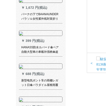
￥
1,672 円(税込)
バーナの下でBAANAUNDER
パラソル女性紫外线対策折り
たたみた傘晴雨兼用ミニ三つ
折り二重の黒傘浜梨椿
￥
399 円(税込)
HANASS防水カバード傘ペア
自動大型車の車載补强柄傘超
大型ペア家族ビアス用傘ワン
ラインライン
<
￥
688 円(税込)
新型电気ボント车の雨棚レガ
ット日傘パラダイル屋根雨覆
い防风カバーバUV伞アプレッ
プAタワーの鉄骨フレイム黒＋
前雨カーンテン