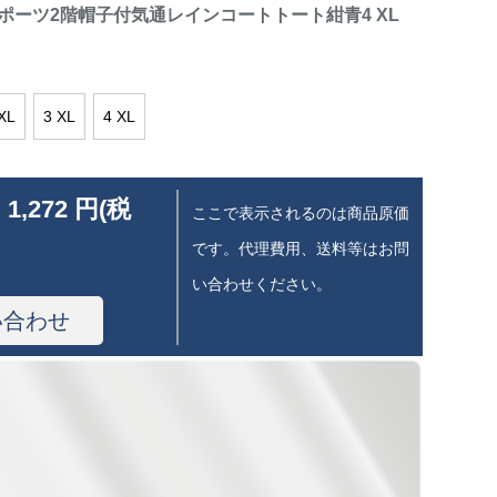
ポーツ2階帽子付気通レインコートトート紺青4 XL
XL
3 XL
4 XL
 1,272 円(税
ここで表示されるのは商品原価
です。代理費用、送料等はお問
い合わせください。
い合わせ