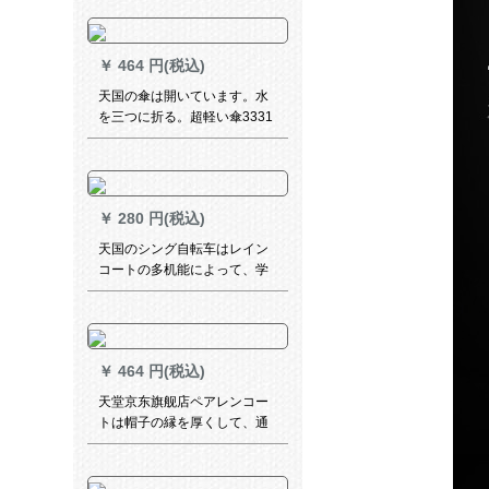
电动机インコトリ黒-エレンウ
ードドドドド/适身身长165-85
cm
￥
464 円(税込)
天国の傘は開いています。水
を三つに折る。超軽い傘3331
Eは青灰色に当たります。
￥
280 円(税込)
天国のシング自転车はレイン
コートの多机能によって、学
生用自転车のポンチ男女兼用
の青少年を増やすことができ
ます。
￥
464 円(税込)
天堂京东旗舰店ペアレンコー
トは帽子の縁を厚くして、通
用するランコンコンコンコン
コンオイのラットバッグのラ
インコークのテ-プポ-チの电气