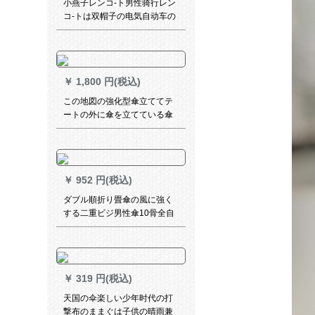
小燕子レンコ-ト男性骑行レン
コ-トは双帽子の电気自动车の
レレンコ-トレインインイン-ト
レインパントアウトンコ-トは
男女とも大人のレンコ-ト体を
大きする光をプラスして外に
￥
1,800 円(税込)
出ます。ラインコ-トグリーン
XL
この地図の強化型傘立ててテ
ートの外に傘を立てている傘
を持って鍵をかけます。ホテ
ルの単位です。傘を立てて置
いて、黒い傘6冊を固めます。
￥
952 円(税込)
ダブル順折り畳傘の風に強く
する二重ビジ男性傘10骨全自
動創意傘の日焼け止めペアが
大きい511傘黒DU 007黒ゼッ
ト（二重の長い柄の傘＋自動
折りたたみの傘）
￥
319 円(税込)
天国の伞楽しい少年时代の打
撃布のままぐは子供の晴雨兼