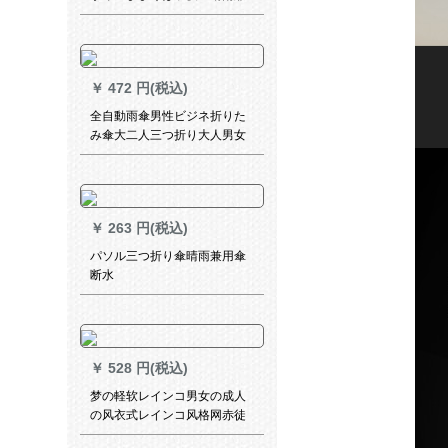
用伞を开きます。
￥
472 円(税込)
全自動雨傘男性ビジネ折りた
み傘大二人三つ折り大人男女
オープン傘10骨大傘-青
￥
263 円(税込)
パソル三つ折り傘晴雨兼用傘
断水
￥
528 円(税込)
梦の軽软レインコ男女の成人
の风衣式レインコ风格网赤徒
歩旅行防水フュージョン连体