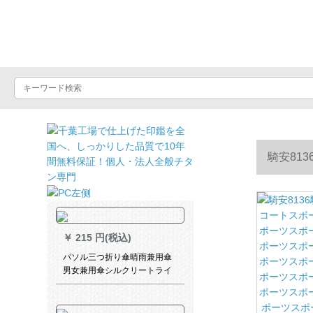
晴雨屋
騎安81
ポーツスポ
ポーツスポ
￥
215 円(税込)
パソル三つ折り傘晴雨兼用傘
ポーツスポ
男女兼用傘シルクリートライ
ト339 S
通レインコ