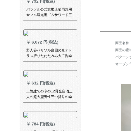
￥
792 円(税込)
パラソル公式旗艦店晴雨兼用
傘フル遮光黒ゴムサワード三
つ折り印紙サーンシェンド1米
色55 cm*8 k
￥
6,072 円(税込)
商品名称：
商品の産
野人谷パリソル庭园の傘テト
ラス折りたたたみみ大广告伞
パターン:
日伞ロマ伞保安ポストに傘を
オープン:
置く100 kgロマ傘台座YRG-
090
￥
632 円(税込)
二阶建ての伞の12骨全自动三
人の超大型男性三つ折りの伞
1.26 m折りたたみの日伞に女
性の黒いゴム晴雨兼用伞511
オーダメールLOGO纯黒十二
骨补强1.05 m雨よけ（1-2人）
￥
784 円(税込)