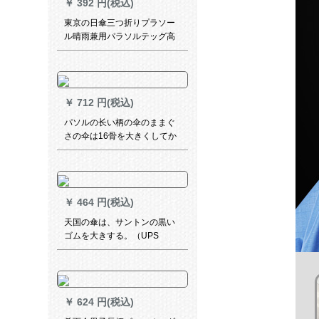
￥
392 円(税込)
東京の日傘三つ折りプラソー
ル晴雨兼用パラソルテッグ高
効率日烧け防止紫外線防止パ
ルソル
￥
712 円(税込)
パソルの长い柄の伞のままぐ
さの伞は16骨を大きくしてか
ら2人の大きな伞の黒いゴムを
开けて紫外线の晴雨を防ぐた
めに、伞のパソルビルのビル
の青い灰色の10009 ELCJを兼
￥
464 円(税込)
用します。
天国の傘は、サントンの黒い
ゴムを大きする。（UPS
50+）玉樹臨風三折晴雨兼用
傘31012 E紺色
￥
624 円(税込)