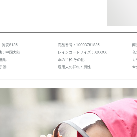
骑安8136
商品番号：10003781835
商
地：中国大陸
レインコートサイズ：XXXXX
色
無地
傘の半径:その他
カ
手動
適用人の群れ：男性
傘