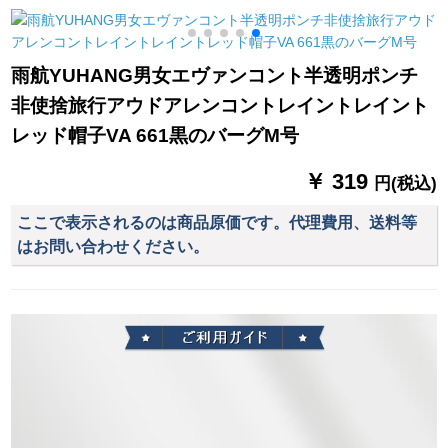
ートクの日よけの雨
のトラックの日よけ
线対策紫桜黒ジオプ
をプリーズと风雪を
の雨を防ぐために、
防ぐぐぐぐぐぐぐぐ
雨を防いでくれまし
雨航YUHANG男女エヴァンコント半透明ポンチ
ぐと8*10メトルトル
た。5メトル*6メトル
非使捨旅行アウドアレンコントレイントレイント
*6メトル
レッド帽子VA 661黒のバーグM号
￥ 319
円(税込)
ここで表示されるのは商品原価です。代理費用、送料等
はお問い合わせください。