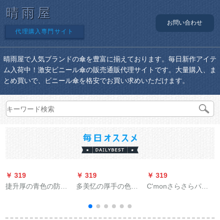
晴雨屋
お問い合わせ
代理購入専門サイト
晴雨屋で人気ブランドの傘を豊富に揃えております。毎日新作アイテ
ム入荷中！激安ビニール傘の販売通販代理サイトです。大量購入、ま
とめ買いで、ビニール傘を格安でお買い求めいただけます。
￥ 319
￥ 319
￥ 319
￥
捷升厚の青色の防雨
多美忆の厚手の色の
C'monさらさらパラ
布の色の布雨棚の布
条の布は雨防の屋根
ッソル日よけ伞小黒
の帆布PVC防水の雨
の布のPVC防水の雨
伞折りたたみたみ晴
ほろの布の布のトラ
幌の布の油布の屋根
雨兼用日伞女性紫外