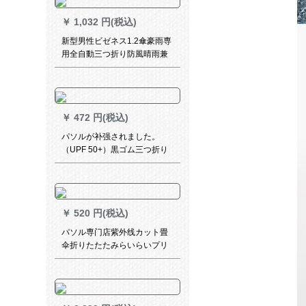
￥
1,032 円(税込)
新型男性ビゼネス1.2傘豪雨専
用全自動三つ折り防風晴雨兼
用傘ブラック
￥
472 円(税込)
パソルが补强されました。
（UPF 50+）黒ゴム三つ折り
晴雨ビネス傘3311 Eレベルア
ジップであります。
￥
520 円(税込)
パソル専门店紫外线カット畳
伞折りたたたみらいらいプリ
ント晴雨兼用パラソル2用UPS
50+レディソール超軽量超軽
量スーパー日烧け止めベルジ
ップ版紫