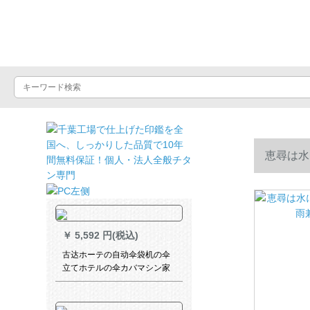
晴雨屋
恵尋は水
￥
5,592 円(税込)
古达ホーテの自动伞袋机の伞
立てホテルの伞カバマシン家
庭用伞カバマシンはLOGOカ
スケードG 22の新型ステアリ
ング420*260*760 MMを印刷