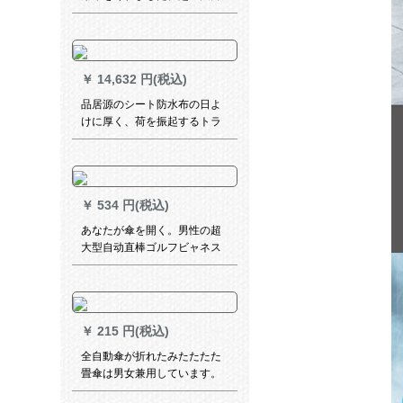
女創意ドビビズ晴雨両用スタ
ッド式防雨-ブラック
￥
14,632 円(税込)
品居源のシート防水布の日よ
けに厚く、荷を振起するトラ
ックの高柵の日よけ屋外の古
いキャンバスの雨よけを防ぐ
布10*8 m G 02651
￥
534 円(税込)
あなたが傘を開く。男性の超
大型自动直棒ゴルフビャネス
迎賓大傘长柄自动车用伞女性
カスタムLOGO 1.3 m经典黒
（伞を开けます。1.3 m、2-3
人です。）
￥
215 円(税込)
全自動傘が折れたみたたたた
畳傘は男女兼用しています。
学生アイデアの日傘直柄10骨