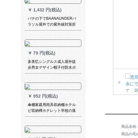
します。
￥
1,432 円(税込)
パナの下でBAANAUNDERパ
ラソル屋外での紫外線対策折
られたみ傘晴雨兼用ミニラト
オレンジ空
￥
79 円(税込)
多美忆シングルス成人屋外徒
歩男女デザイン帽子付防水ポ
ンチーア透明フュージョン
<
￥
952 円(税込)
傘棚家庭用雨具収納棚ホテル
ビ収納樽ホテレット学校の落
着式傘立て折りたたみ畳傘収
納棚オレフビ鉄芸収納納屋屋
黒【21ホール24フル】
商品の毛の