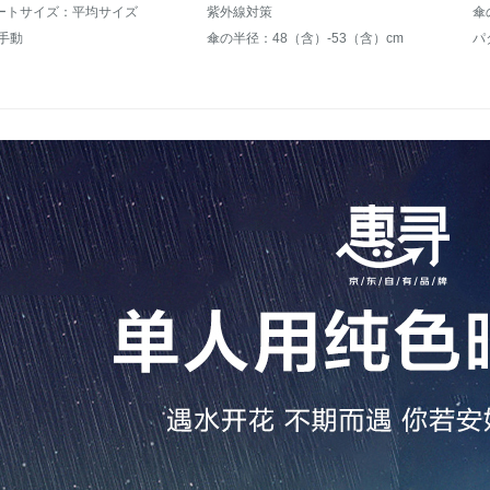
ートサイズ：平均サイズ
紫外線対策
傘
手動
傘の半径：48（含）-53（含）cm
パ