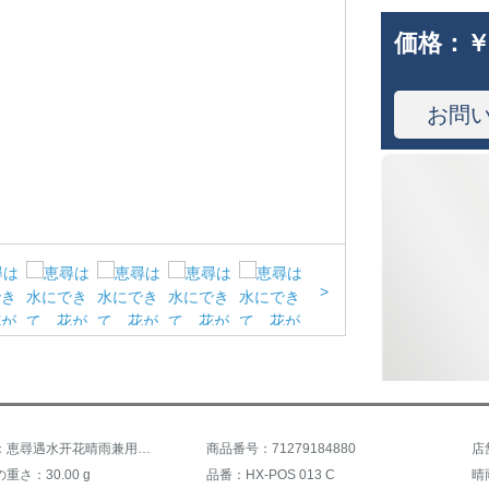
価格：
￥
お問
>
商品名称：恵尋遇水开花晴雨兼用傘ファッション晴雨兼用傘黒ジェルUVカット傘
商品番号：71279184880
重さ：30.00 g
品番：HX-POS 013 C
晴