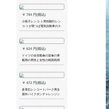
の大きな傘です。
￥
784 円(税込)
小燕子レンコ-ト男性騎行レン
コ-トが双つば電気自動車のス
ク-タレンコ-トレンパ-トリン
グアウドアレンコ-ト男女ライ
ンコの分離体を大きしめて、
ライダ-テックス(ブラックアウ
￥
624 円(税込)
ト)
ドイツの全自動傘の逆傘の車
載用の男性と女性の晴雨両用
折り畳傘の自動傘は反射力を
持っています。
￥
472 円(税込)
多美忆レンコートバーク男女
屋外バイクポンチャレンジン
グセンター大帽子のファン児
童学生骑行レオンコート黒×L