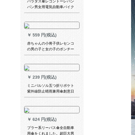
パラダス傘レコントーレパン
パン男女用電気自動車バイク
レースレース2 A特蔵青XLコ
ードド
￥
559 円(税込)
赤ちゃんの小将子供レセンコ
の男の子と女の子のポンチー
を持つ防水小学生の薄いぺら
で通気性の良さのレインコー
ストのメガネ猫Mセイズ
￥
239 円(税込)
ミニパルソル五つ折りポケト
紫外線防止晴雨兼用傘創意日
傘学生〓折りたたみ傘男女兼
用学生用児童傘は一人のラン
ダー骨折り畳傘です。
￥
624 円(税込)
ブラー系リーバス傘全自動車
用傘をくれました。超巨大男