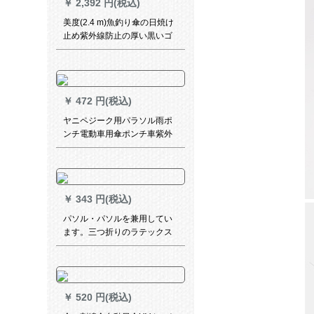
￥
2,392 円(税込)
美度(2.4 m)魚釣り傘の日焼け
止め紫外線防止の厚い黒いゴ
ムの屋外日傘は二重防風を強
化して、万向晴雨兼用傘D
305黒をなすなすなすこと。
￥
472 円(税込)
ヤニペジーク用パラソル雨ポ
ンチ電動車用傘ポンチ車紫外
線対策傘晴雨兼用傘標準黒ゴ
ムビル傘＋Aスタ幅110 cm
180 cm
￥
343 円(税込)
パソル・パソルを兼用してい
ます。三つ折りのラテックス
日烧け止め紫外线対策の伞で
す。
￥
520 円(税込)