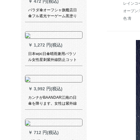
￥
472 円(税込)
レインコ
パラダ傘オーフシャ旗艦店日
オープン:
傘フル遮光ヤーゲーム黒塗り
色:青
の日よけ傘小ぶり折りたたた
みたた傘デリック2〓ピンク
50 cm*6 k
￥
1,272 円(税込)
日本wpc日傘晴雨兼用パラソ
ル女性星刺紫外線防止コット
ン携帯帯ピンク-小さな星レ-ス
￥
3,992 円(税込)
カンナがBAANDAR江南の日
傘を降ります。女性は紫外線
防止傘、パラソル、晴雨兼用
傘を折りたたみ畳で焦げま
す。四季の色彩があります。
￥
712 円(税込)