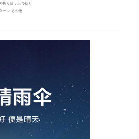
の折り目：三つ折り
ターン:その他