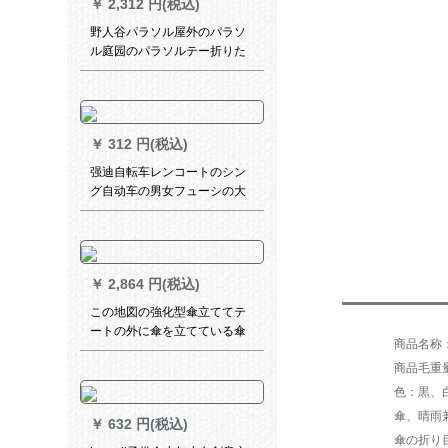
￥
2,312 円(税込)
野人谷パラソル屋外のパラソ
ル庭园のパラソルテー折りた
たたみみ大广告伞の日伞ロマ
伞警备所が伞を広げて水を注
ぐ60 kgの水座YRG-080
￥
312 円(税込)
强迪自転车レンコートのシン
グ自动车の男女フューシの大
きな帽子のつばは反射板が长
くなっています。自転车のポ
イタスを共有します。
￥
2,864 円(税込)
この地図の強化型傘立ててテ
ートの外に傘を立てている傘
を持って鍵をかけます。ホテ
商品毛重量：
ルの単位は傘を立てて18頭を
置いています。
色：黒、
傘、晴雨
￥
632 円(税込)
傘の折り