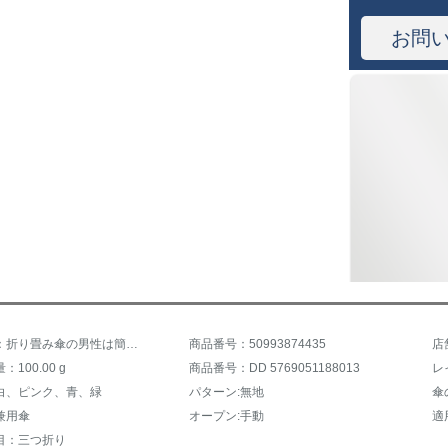
お問
商品名称：折り畳み傘の男性は簡単に三つ折りの黒いゴムの日傘の日よけの傘の女性の軽便な両用の晴雨兼用傘の白い黒いゴムのコーティング
商品番号：50993874435
店
100.00 g
商品番号：DD 5769051188013
レ
白、ピンク、青、緑
パターン:無地
傘
兼用傘
オープン:手動
適
目：三つ折り