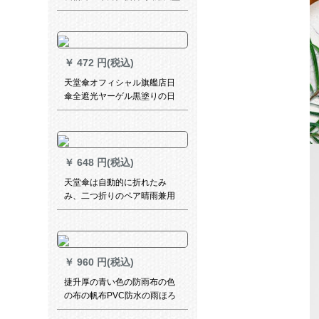
补强傘ブラザーズCoissioner
￥
472 円(税込)
天堂傘オフィシャル旗艦店日
傘全遮光ヤーゲル黒塗りの日
よけ傘小ぶり折りたたみ畳傘
精緻調3〓浅紫50 cm*6 k
￥
648 円(税込)
天堂傘は自動的に折れたみ
み、二つ折りのペア晴雨兼用
傘を強化します。
￥
960 円(税込)
捷升厚の青い色の防雨布の色
の布の帆布PVC防水の雨ほろ
の布の油布のトラックの日よ