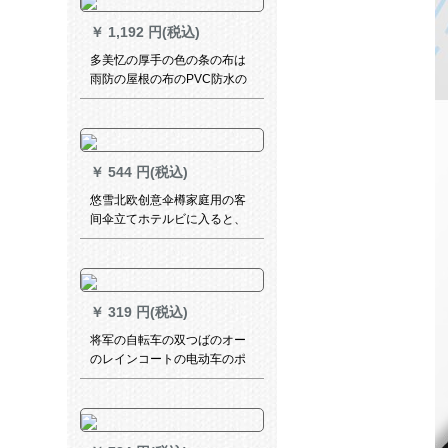
￥
1,192 円(税込)
多美忆の厚手の色の条の布は
雨防の屋根の布のPVC防水の
雨幌の布の油布の屋根のトラ
ックの日よけの雨を防ぐため
に、雨を防いでくれました。5
メトル*6メトル*6メトル
￥
544 円(税込)
悠雪北欧创意伞樽家庭用の客
间伞立てホテルビに入ると、
伞樽を置いて雨具を収纳する
8125。
￥
319 円(税込)
将军の自転车の双つばのオー
のレインコートの电动车のポ
ンチの车の大人のシングル男
性の女性史はもっと厚い宝青
をプリッとします17
JDFXXXX