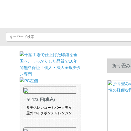
晴雨屋
折り畳み
を使います
￥
472 円(税込)
多美忆レンコートバーク男女
屋外バイクポンチャレンジン
グセンター大帽子のファンシ
ョン児童学生骑行レントラッ
ク白XL