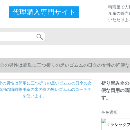
晴雨屋で人
代理購入専門サイト
ル傘の販売
いただけま
伞の男性は简単に三つ折りの黒いゴムムの日伞の女性の軽便な
。
折り畳み伞の
便な両用の晴
す。
色を選択