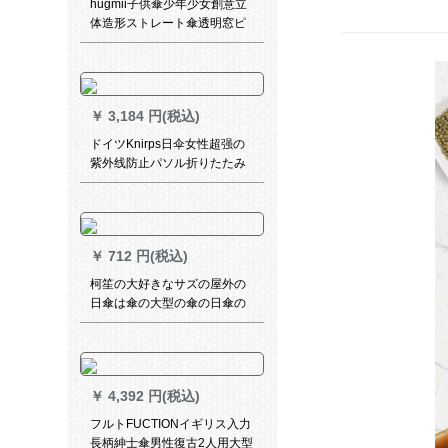
hugmii子供傘少年少女創意立
体造形ストレート傘透明窓ピ
ンキノコ48 cm*8 k
￥
3,184 円(税込)
ドイツKnirps日伞女性超强の
紫外线防止パソル折りたたみ
た伞手动で折ったばかりのみ
み式黒ゴム晴雨兼用パラシュ
ートプロシュートS 051シリー
ズネル
￥
712 円(税込)
柯笙の大好きなサズの屋外の
日傘は傘の大型の傘の日傘の
露店を広げます。
￥
4,392 円(税込)
フルトFUCTIONイギリス入力
長柄紳士傘男性復古2人用大型