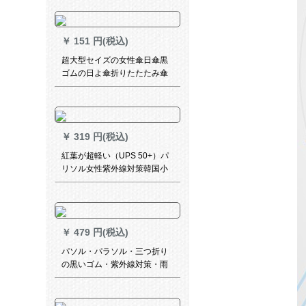
けの雨を防ぐぐぐぐぐ风雪の
ぼうの4メ-トル*7メ-トル*7メ-
トルトル
￥
151 円(税込)
超大型セイズの女性傘日傘黒
ゴムの日よ傘折りたたたみ傘
供用紫外線防止傘と水に合わ
せて花が咲いています。8骨の
ハスの葉のサイドップ（1-2人
使用）
￥
319 円(税込)
紅葉が超軽い（UPS 50+）パ
リソル女性紫外線対策韓国小
清新晴雨兼用傘のささぎ-水色
￥
479 円(税込)
パソル・パラソル・三つ折り
の黒いゴム・紫外線対策・雨
の日よけ兼用傘・春の光蘭
615 E