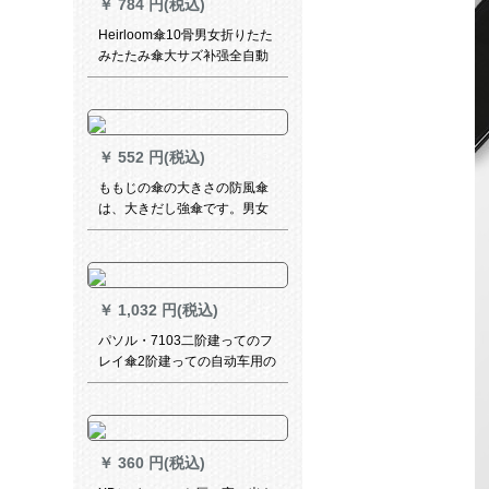
￥
784 円(税込)
Heirloom傘10骨男女折りたた
みたたみ傘大サズ补强全自動
傘車用傘ビジ晴雨兼用傘
￥
552 円(税込)
ももじの傘の大きさの防風傘
は、大きだし強傘です。男女
兼用のビルです。紫の傘で
す。傘の直径は130 cmです。
￥
1,032 円(税込)
パソル・7103二阶建ってのフ
レイ傘2阶建っての自动车用の
长柄の伞と男女の晴雨両用の
ままぐすなばーの大きな伞の
ニュース
￥
360 円(税込)