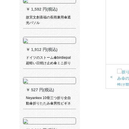
￥
1,592 円(税込)
故宮文創喜福の長雨兼用傘遮
光パソル
￥
1,912 円(税込)
ドイツのストーム傘birdiepal
超軽い日焼け止め傘ミニ折り
たみ畳傘男性女性用ポケト傘
ビギネ兼用傘超軽量五割引き
<
1032バール
￥
527 円(税込)
Neyankex 10骨三つ折り全自
動傘折りたたみ傘男性ビギネ
リヴィンテージ紳士傘カスタ
ム広告傘ロゴネビニュース