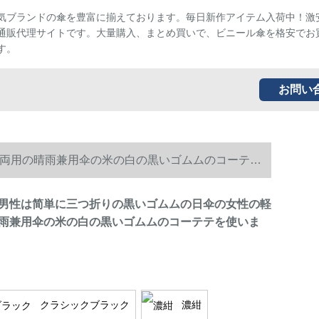
気ブランドの傘を豊富に揃えております。毎日新作アイテム入荷中！激
通販代理サイトです。大量購入、まとめ買いで、ビニール傘を格安でお
す。
お問い
両用の晴雨兼用伞の米の白の黒いゴムムのコーテテ
男性は简単に三つ折りの黒いゴムムの日伞の女性の軽
雨兼用伞の米の白の黒いゴムムのコーテテを使いま
クラシックブラック
濃紺