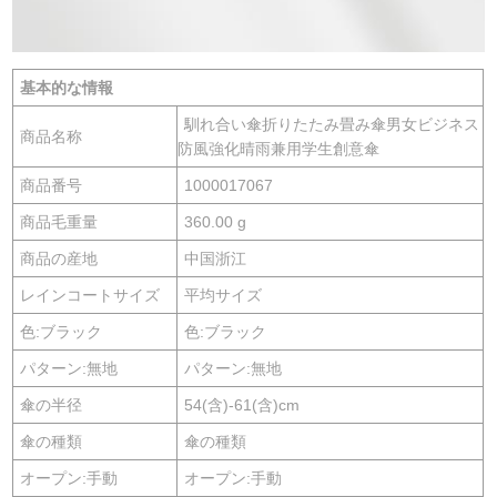
基本的な情報
馴れ合い傘折りたたみ畳み傘男女ビジネス
商品名称
防風強化晴雨兼用学生創意傘
商品番号
1000017067
商品毛重量
360.00 g
商品の産地
中国浙江
レインコートサイズ
平均サイズ
色:ブラック
色:ブラック
パターン:無地
パターン:無地
傘の半径
54(含)-61(含)cm
傘の種類
傘の種類
オープン:手動
オープン:手動