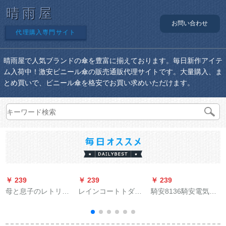
晴雨屋
お問い合わせ
代理購入専門サイト
晴雨屋で人気ブランドの傘を豊富に揃えております。毎日新作アイテ
ム入荷中！激安ビニール傘の販売通販代理サイトです。大量購入、ま
とめ買いで、ビニール傘を格安でお買い求めいただけます。
￥ 239
￥ 239
￥ 239
￥
母と息子のレトリを
レインコートトダウ
騎安8136騎安電気自
募集しています。电
ン防水レインコート
動車バークレット釣
B
気自动车と男女の2人
トトトトトロールア
り登山旅行レインコ
乗りのオーストリア
ール服XLレインレー
ート分身式二階帽子