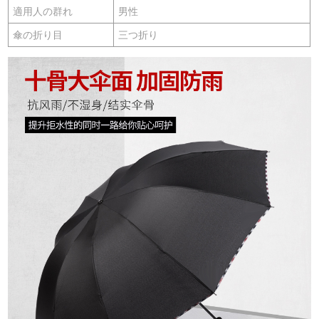
適用人の群れ
男性
傘の折り目
三つ折り