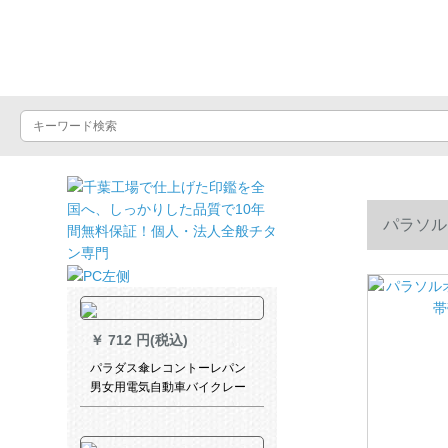
晴雨屋
パラソル
￥
712 円(税込)
パラダス傘レコントーレパン
男女用電気自動車バイクレー
ス2 A特蔵青Lセイズ