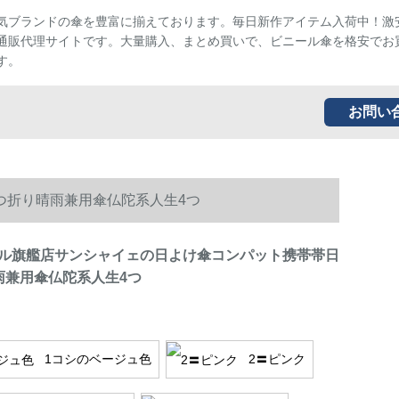
気ブランドの傘を豊富に揃えております。毎日新作アイテム入荷中！激
通販代理サイトです。大量購入、まとめ買いで、ビニール傘を格安でお
す。
お問い
つ折り晴雨兼用傘仏陀系人生4つ
ル旗艦店サンシャイェの日よけ傘コンパット携帯帯日
雨兼用傘仏陀系人生4つ
1コシのベージュ色
2〓ピンク