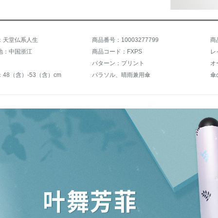
：天堂仏系人生
商品番号：10003277799
商
地：中国浙江
商品コード：FXPS
レ
パターン：プリント
オ
48（含）-53（含）cm
パラソル、晴雨兼用傘
傘