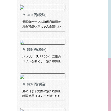
伞警备所パラソルYRG-042-エ
メラルド
￥
319 円(税込)
天国傘オーフル旗艦店晴雨兼
用傘可愛い赤ちゃん傘楽しい
小鳥4〓紫51 cm*8 k
￥
559 円(税込)
パンソル（UPF 50+）二重の
パソルを強化し、紫外線防止
のためのものに、女神様の全
遮光パソルと黒のパソルと国
色の牡丹三つ折の晴雨兼用傘
と青のパソルを強化します。
￥
624 円(税込)
夏の日よ伞女性の紫外线防止
晴雨兼用コロンビア折りたた
みましたミニ超軽量カプセ