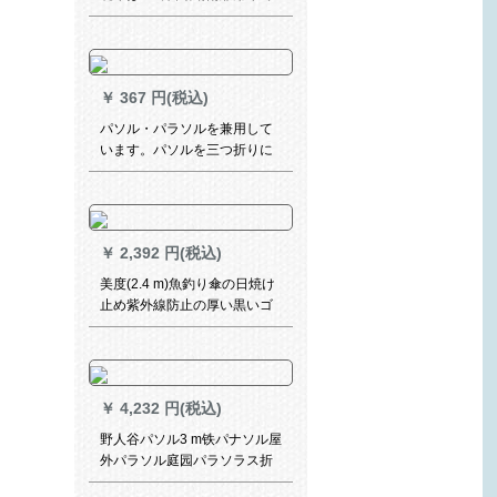
す。
￥
367 円(税込)
パソル・パラソルを兼用して
います。パソルを三つ折りに
して、紫外線防止の日傘を広
げます。
￥
2,392 円(税込)
美度(2.4 m)魚釣り傘の日焼け
止め紫外線防止の厚い黒いゴ
ムの屋外日傘は二重防風を強
化して、万向晴雨兼用傘D
305空色をした。
￥
4,232 円(税込)
野人谷パソル3 m铁パナソル屋
外パラソル庭园パラソラス折
られたみみ大广告伞日伞ロマ