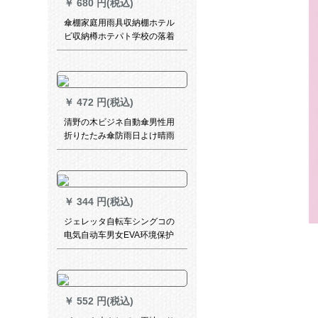
￥
680 円(税込)
傘棚家庭用雨具収納棚ホテル
ビ収納樽ホテパト学校の落着
式傘立て折りたたみ畳傘収納
棚オレフビ鉄芸収納納屋屋黒
【18ホール20フルック】
￥
472 円(税込)
清野の木ビジネ自動傘男性用
折りたたみ傘防雨日よけ晴雨
兼用傘ブラック径105 cm
￥
344 円(税込)
ジェレッタ自転车シングコの
电気自动车男女EVA环境保护
フューチャー大きな帽子のひ
さに反射板があります。
￥
552 円(税込)