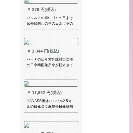
￥
279 円(税込)
パソルトの黒いゴムの日よけ
紫外线防止の伞の日よけ伞の
三畳の晴雨兼用伞の女性
30192サンゴの粉
￥
1,344 円(税込)
バーナの日伞紫外线対策女性
の日伞晴雨兼用伞が軽すぎて
焦げたミニポケト黒ゴム伞カ
プセしたみ畳伞葵原【特价】
￥
11,992 円(税込)
HANASS屋外パルソル2.5メト
ルの日傘ロマ傘屋外日傘庭園
レジカ傘の屋台ボックス傘広
告傘グリン