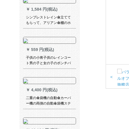
￥
1,584 円(税込)
シンプレストレイン傘立てて
もらって、アリアン傘棚のホ
テルビホーム創意的な傘を立
てています。10位18位です。
￥
559 円(税込)
子供の小将子供のレインコー
ト男の子と女の子のポンチバ
ーキング付防水小学生の薄い
通気性レインコードドド
<
￥
4,400 円(税込)
二重の傘袋機の自動傘カーバ
ー機の両側の自動傘袋機ステ
アリング傘カーバー機の豪華
傘立てホーテのデパテJ-23 F
アンズ色の鉄の漆焼き