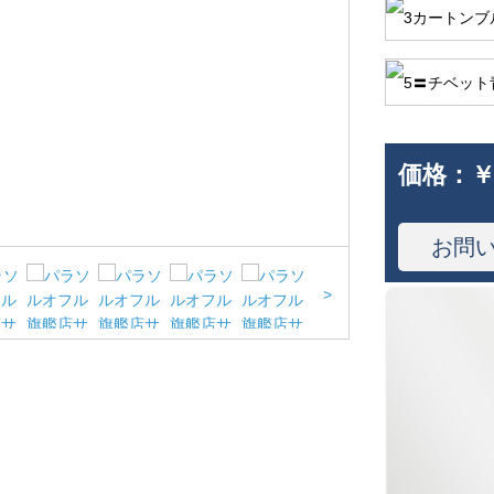
価格：
￥
お問
>