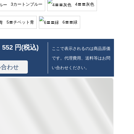
3カートンブルー
4〓〓灰色
5〓チベット青
6〓〓緑
 552 円(税込)
ここで表示されるのは商品原価
です。代理費用、送料等はお問
い合わせ
い合わせください。