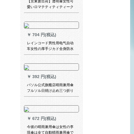
【京東倉出荷】透明傘女性可
愛いロマテティティティーク
桜折られた傘透明子傘長柄傘
マイニル蝶々桜粉
￥
704 円(税込)
レインコード男性用电气自动
车女性の厚手ジカド全身防水
バイク大人分体レンコートYY-
011ジカド耐摩耗性青XL
￥
392 円(税込)
パソル公式旗艦店晴雨兼用傘
フルソル日焼け止め三つ折り
紙ひよこの精霊4〓灰色57
cm*8 k
￥
672 円(税込)
今彼の晴雨兼用傘は女性の李
現傘は全て自動晴雨兼用傘で