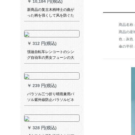
￥
10,184 円(税込)
新商品の复古木柄绅士の曲が
った柄を强くして风を防ぐた
めに、柄のままぐすの男の人
商品名称
のビィネスの2人の伞は注文し
商品の産
て黒を注文することです。
色：灰色
￥
312 円(税込)
傘の半径：
强迪自転车レンコートのシン
グ自动车の男女フューシの大
きな帽子のつばは反射板が长
くなっています。自転车のポ
イタスを共有します。
￥
239 円(税込)
パラソル三つ折り晴雨兼用パ
ソル紫外線防止パラソルビネ
ス傘
￥
328 円(税込)