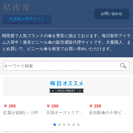
晴雨屋
お問い合わせ
代理購入専門サイト
晴雨屋で人気ブランドの傘を豊富に揃えております。毎日新作アイテ
ム入荷中！激安ビニール傘の販売通販代理サイトです。大量購入、ま
とめ買いで、ビニール傘を格安でお買い求めいただけます。
￥ 288
￥ 288
￥ 288
￥
紅葉が超軽い（UPS
天国オーストリアの
全自動傘の十骨ビネ
50+）パリソル女性紫
二阶建ての大人用セ
折りたたみ傘は、男
B
外線対策韓国小清新
パレート式の男女电
女二人で大好きなサ
晴雨兼用傘のささぎ-
气自动车のポンチ21-
ズに補強します。