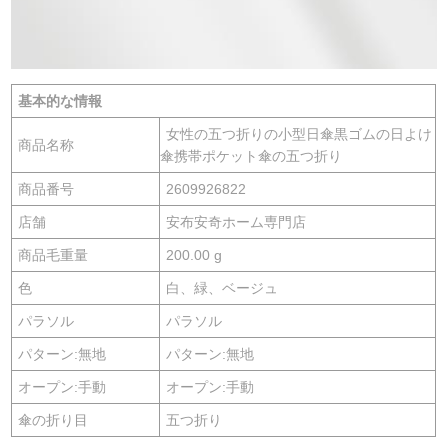
基本的な情報
女性の五つ折りの小型日傘黒ゴムの日よけ
商品名称
傘携帯ポケット傘の五つ折り
商品番号
2609926822
店舗
安布安奇ホーム専門店
商品毛重量
200.00 g
色
白、緑、ベージュ
パラソル
パラソル
パターン:無地
パターン:無地
オープン:手動
オープン:手動
傘の折り目
五つ折り