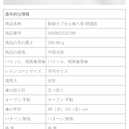
基本的な情報
商品名称
馴迪カプセル傘八骨-静謐藍
商品番号
100062232798
商品の毛の重さ
350.00 g
商品の産地
中国大陸
パラソル、晴雨兼用傘
パラソル、晴雨兼用傘
レインコートサイズ
平均サイズ
適用人
女性
傘の折り目
五つ折り
オープン:手動
オープン:手動
傘の半径
48（含）-53（含）cm
パターン:無地
パターン:無地
色:青
色:青