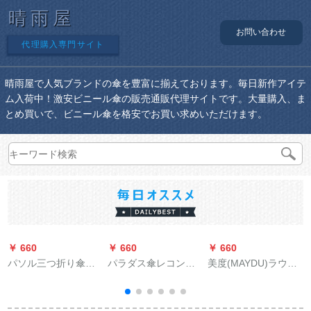
晴雨屋
お問い合わせ
代理購入専門サイト
晴雨屋で人気ブランドの傘を豊富に揃えております。毎日新作アイテ
ム入荷中！激安ビニール傘の販売通販代理サイトです。大量購入、ま
とめ買いで、ビニール傘を格安でお買い求めいただけます。
￥ 660
￥ 660
￥ 660
￥
パソル三つ折り傘晴
パラダス傘レコント
美度(MAYDU)ラウド
雨兼用傘断水
ーレパンパン男女用
ビィー、ティッシュ
電気自動車バイクレ
ズ12 K防風傘長柄男
ースレース2 A特蔵青
性ビジネ増量大晴雨