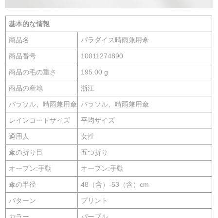
基本的な情報
商品名
パラダイス晴雨兼用傘
商品番号
10011274890
商品の毛の重さ
195.00 g
商品の産地
浙江
パラソル、晴雨兼用傘
パラソル、晴雨兼用傘
レインコートサイズ
平均サイズ
適用人
女性
傘の折り目
五つ折り
オープン:手動
オープン:手動
傘の半径
48（含）-53（含）cm
パターン
プリント
カラー
パープル