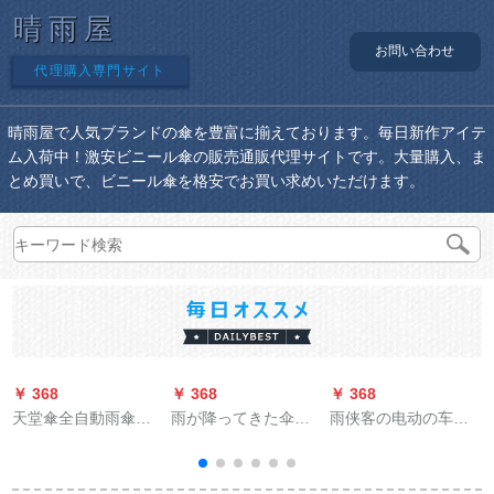
晴雨屋
お問い合わせ
代理購入専門サイト
晴雨屋で人気ブランドの傘を豊富に揃えております。毎日新作アイテ
ム入荷中！激安ビニール傘の販売通販代理サイトです。大量購入、ま
とめ買いで、ビニール傘を格安でお買い求めいただけます。
￥ 368
￥ 368
￥ 368
￥
天堂傘全自動雨傘男
雨が降ってきた伞の
雨侠客の电动の车の
女大サイズ二人が三
男性の长い柄のビジ
ポンチの车のレイン
ソ
つ折りにして、防風
ネスを増量してロゴ
コートの双帽子のひ
学生の晴雨両用男性
を印刷して自动的に2
かりのガスクの防风