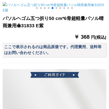
用ビギネ折りたみ傘
人を风と雨を防ぐこ
の自転车は更に厚い
10本の骨を使って、
とを强化します。
成人の男性の女性の
印字が傘を広告する
シングルスです。
パソルヘゴム五つ折り50 cm*6骨超軽量パソル晴
可能性があります。
雨兼用傘31833 E紫
￥ 368
円(税込)
ここで表示されるのは商品原価です。代理費用、送料等
はお問い合わせください。